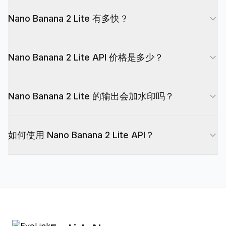
输出仅为原生 1K（1024×1024）——不支持 2K 和
作选 Lite，需要更高分辨率时选标准模型。
Nano Banana 2 Lite 有多快？
4K。它支持 14 种宽高比，包括 1:1、3:2、2:3、
3:4、4:3、4:5、5:4、9:16、16:9 和 21:9。
Nano Banana 2 Lite 约 4 秒即可生成一张文生图结
Nano Banana 2 Lite API 价格是多少？
果——比 Nano Banana 2 快约 2.7 倍——因此适
合交互式编辑器、对话驱动工具和高吞吐批处理流水
Google 公布的价格约为每张 1K 图 $0.034。换算
线。
Nano Banana 2 Lite 的输出会加水印吗？
成 token 即：每 100 万输入 token $0.25、每 100
万文本输出 token $1.50、每 100 万图像输出
会。每张图像都带有始终开启的 SynthID 水印用于
token $30（输入 ≤200K token）。EvoLink 会在
如何使用 Nano Banana 2 Lite API？
溯源。
价格表和控制台展示实际路由价格。
在 EvoLink 注册，获取 API 密钥，然后调用 Nano
Banana 2 Lite 端点。无需 Google Cloud 账户。
EvoLink 提供 OpenAI 兼容端点，集成只需几分
钟。