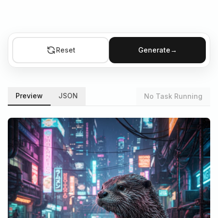
Reset
Generate
→
Preview
JSON
No Task Running