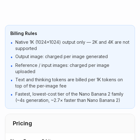
Billing Rules
Native 1K (1024×1024) output only — 2K and 4K are not
•
supported
Output image: charged per image generated
•
Reference / input images: charged per image
•
uploaded
Text and thinking tokens are billed per 1K tokens on
•
top of the per-image fee
Fastest, lowest-cost tier of the Nano Banana 2 family
•
(~4s generation, ~2.7× faster than Nano Banana 2)
Pricing