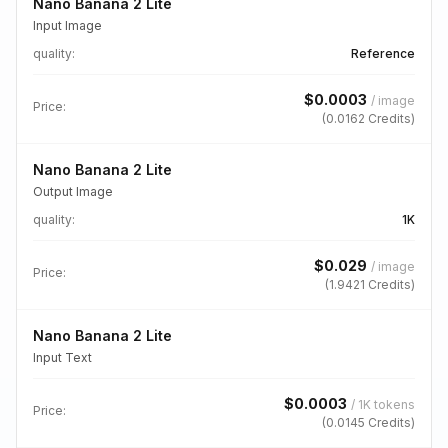
Nano Banana 2 Lite
Input Image
quality
:
Reference
$
0.0003
/
image
Price:
(
0.0162
Credits)
Nano Banana 2 Lite
Output Image
quality
:
1K
$
0.029
/
image
Price:
(
1.9421
Credits)
Nano Banana 2 Lite
Input Text
$
0.0003
/
1K tokens
Price:
(
0.0145
Credits)