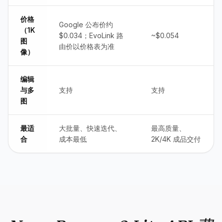
价格
Google 公布价约
（1K
$0.034；EvoLink 路
~$0.054
图
由价以价格表为准
像）
编辑
与多
支持
支持
图
最适
大批量、快速迭代、
最高质量、
合
成本最低
2K/4K 成品交付