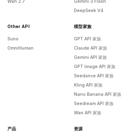
Wan 2.7
Gemini 3 Flash
DeepSeek V4
Other API
模型家族
Suno
GPT API 家族
OmniHuman
Claude API 家族
Gemini API 家族
GPT Image API 家族
Seedance API 家族
Kling API 家族
Nano Banana API 家族
Seedream API 家族
Wan API 家族
产品
资源