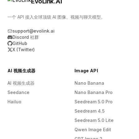
EvoLink.AI
一个 API 接入全球顶级 AI 图像、视频与聊天模型。
support@evolink.ai
Discord 社群
GitHub
X (Twitter)
AI 视频生成器
Image API
AI 视频生成器
Nano Banana
Seedance
Nano Banana Pro
Hailuo
Seedream 5.0 Pro
Seedream 4.5
Seedream 5.0 Lite
Qwen Image Edit
GPT Image 2