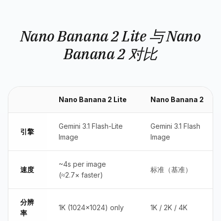
Nano Banana 2 Lite 与 Nano
Banana 2 对比
Nano Banana 2 Lite
Nano Banana 2
Gemini 3.1 Flash-Lite
Gemini 3.1 Flash
引擎
Image
Image
~4s per image
速度
标准（基准）
(≈2.7× faster)
分辨
1K (1024×1024) only
1K / 2K / 4K
率