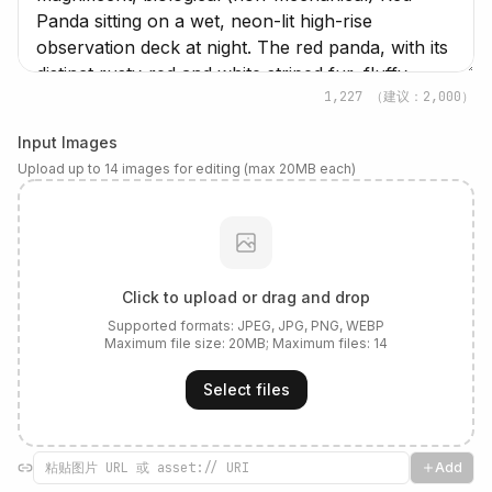
1,227
（建议：2,000）
Input Images
Upload up to 14 images for editing (max 20MB each)
Click to upload or drag and drop
Supported formats:
JPEG, JPG, PNG, WEBP
Maximum file size:
20
MB; Maximum files:
14
Select files
Add