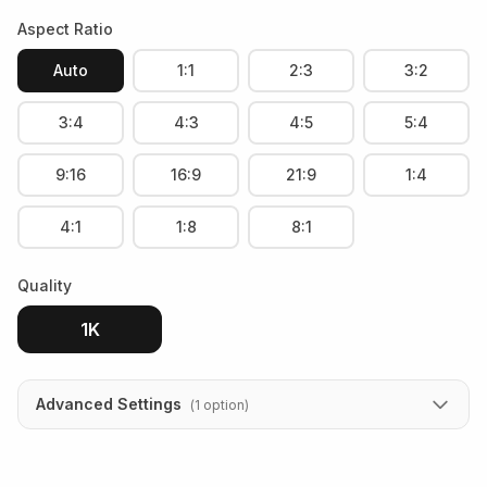
Aspect Ratio
Auto
1:1
2:3
3:2
3:4
4:3
4:5
5:4
9:16
16:9
21:9
1:4
4:1
1:8
8:1
Quality
1K
Advanced Settings
(
1
option
)