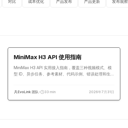
对比
成本优化
产品发布
产品更新
发布观察
教程
MiniMax H3 API 使用指南
MiniMax H3 API 实用接入指南，覆盖三种视频模式、模
型 ID、异步任务、参考素材、代码示例、错误处理和生
产配置。
EvoLink 团队
•
33
min
2026年7月31日