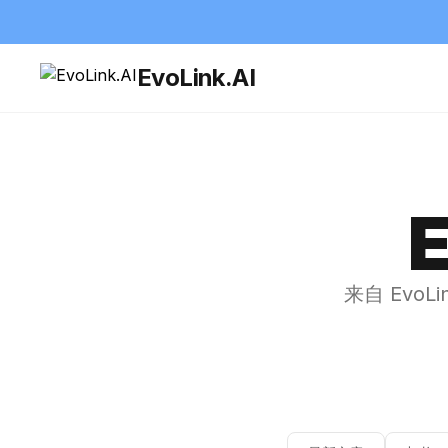
EvoLink.AI
来自 Evo