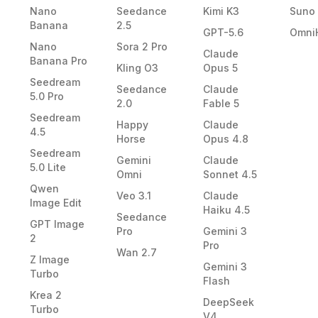
Nano
Seedance
Kimi K3
Suno
Banana
2.5
GPT-5.6
Omni
Nano
Sora 2 Pro
Claude
Banana Pro
Kling O3
Opus 5
Seedream
Seedance
Claude
5.0 Pro
2.0
Fable 5
Seedream
Happy
Claude
4.5
Horse
Opus 4.8
Seedream
Gemini
Claude
5.0 Lite
Omni
Sonnet 4.5
Qwen
Veo 3.1
Claude
Image Edit
Haiku 4.5
Seedance
GPT Image
Pro
Gemini 3
2
Pro
Wan 2.7
Z Image
Gemini 3
Turbo
Flash
Krea 2
DeepSeek
Turbo
V4