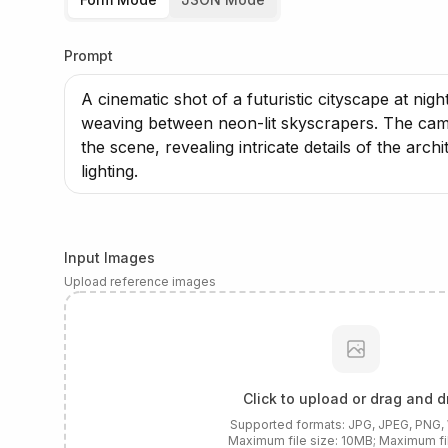
Prompt
Input Images
Upload reference images
Click to upload or drag and d
Supported formats:
JPG, JPEG, PNG
Maximum file size:
10
MB; Maximum fi