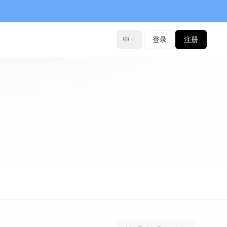
中
登录
注册