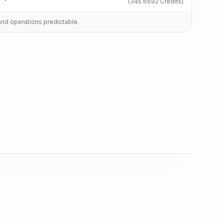
(
345.6692
Credits)
and operations predictable.