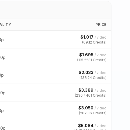
ALITY
PRICE
$
1.017
/
video
0p
(
69.12
Credits)
$
1.695
/
video
80p
(
115.2231
Credits)
$
2.033
/
video
0p
(
138.24
Credits)
$
3.389
/
video
80p
(
230.4461
Credits)
$
3.050
/
video
0p
(
207.36
Credits)
$
5.084
/
video
80p