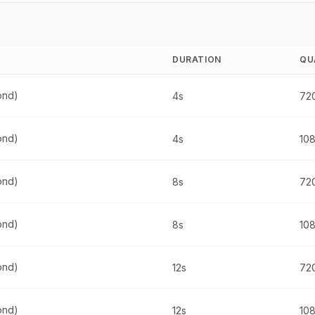
DURATION
QU
ond)
4s
72
ond)
4s
10
ond)
8s
72
ond)
8s
10
ond)
12s
72
ond)
12s
10