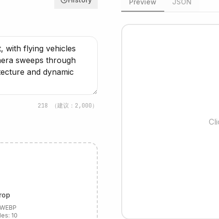
Preview
JSON
218
（建议：2,000）
Cl
rop
, WEBP
les:
10