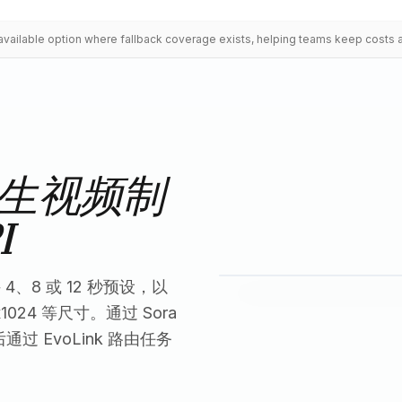
t available option where fallback coverage exists, helping teams keep costs 
生视频制
I
 4、8 或 12 秒预设，以
2x1024 等尺寸。通过 Sora
过 EvoLink 路由任务