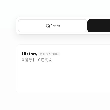
Reset
History
最多保留20条
0
运行中
·
0
已完成