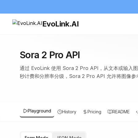
EvoLink.AI
Sora 2 Pro API
通过 EvoLink 使用 Sora 2 Pro API，从文本或输
秒计费和分辨率分级，Sora 2 Pro API 允许将
Playground
History
Pricing
README
Form Mode
JSON Mode