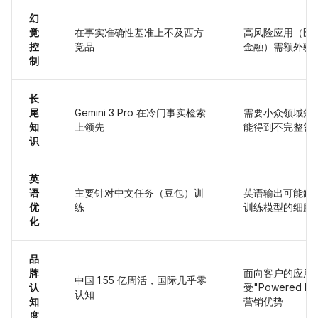
幻
觉
在事实准确性基准上不及西方
高风险应用（医
控
竞品
金融）需额外验
制
长
尾
Gemini 3 Pro 在冷门事实检索
需要小众领域知
知
上领先
能得到不完整答
识
英
语
主要针对中文任务（豆包）训
英语输出可能缺
优
练
训练模型的细腻
化
品
牌
面向客户的应用
中国 1.55 亿周活，国际几乎零
认
受"Powered by
认知
知
营销优势
度