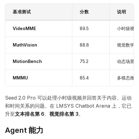
基准测试
分数
说明
VideoMME
89.5
小时级视频
MathVision
88.8
视觉数学推
MotionBench
75.2
动态场景理
MMMU
85.4
多模态推理
Seed 2.0 Pro 可以处理小时级视频并回答关于内容、运动
和时间关系的问题。在 LMSYS Chatbot Arena 上，它已
升至
文本排名第 6
、
视觉排名第 3
。
Agent 能力