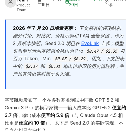
19日
20日
读
Product
Team
2026 年 7 月 20 日增量更新：
下文原有的评测结构、
跑分讨论、对比词、价格示例和 FAQ 全部保留，作为
2 月版本快照。Seed 2.0 现已在
EvoLink
上线；模型
页当前显示的基础档价格约为 Pro
每
$0.47 / $2.35
百万 Token、Mini
。因此，下文旧表
$0.03 / $0.29
中的
和
输出价格应按历史值理解，生
$2.37
$0.31
产预算请以实时模型页为准。
字节跳动发布了一个在多数基准测试中匹敌 GPT-5.2 和
Gemini 3 Pro 的模型家族——输入成本比 GPT-5.2
便宜约
3.7 倍
，输出成本
便宜约 5.9 倍
（与 Claude Opus 4.5 相
比更是
便宜约 10 倍
）。以下是 Seed 2.0 的实际表现、不
足之处以及如何接入。