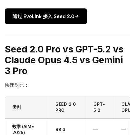
通过 EvoLink 接入 Seed 2.0
Seed 2.0 Pro vs GPT-5.2 vs
Claude Opus 4.5 vs Gemini
3 Pro
快速对比：
SEED 2.0
GPT-
CLAU
类别
PRO
5.2
OPUS
数学 (AIME
98.3
—
—
2025)