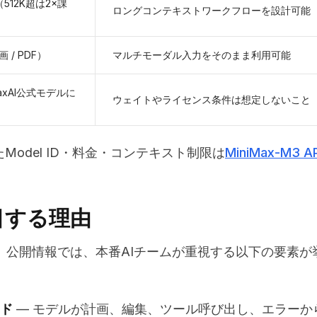
512K超は2×課
ロングコンテキストワークフローを設計可能
 / PDF）
マルチモーダル入力をそのまま利用可能
axAI公式モデルに
ウェイトやライセンス条件は想定しないこと
したModel ID・料金・コンテキスト制限は
MiniMax-M3 AP
注目する理由
です。公開情報では、本番AIチームが重視する以下の要素が
ド
— モデルが計画、編集、ツール呼び出し、エラーか