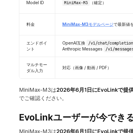
Model ID
MiniMax-M3
（確定）
料金
MiniMax-M3モデルページ
で最新値
エンドポイ
OpenAI互換
/v1/chat/completio
ント
Anthropic Messages
/v1/message
マルチモー
対応（画像 / 動画 / PDF）
ダル入力
MiniMax-M3は
2026年6月1日にEvoLink
でご確認ください。
EvoLinkユーザーが今でき
MiniMax-M3は
2026年6月1日にEvoLink