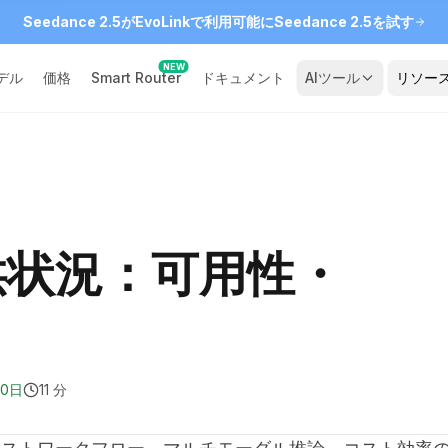
Seedance 2.5がEvoLinkで利用可能に
Seedance 2.5を試す
NEW
デル
価格
Smart Router
ドキュメント
AIツール
リソー
提供状況：可用性・
20日
11 分