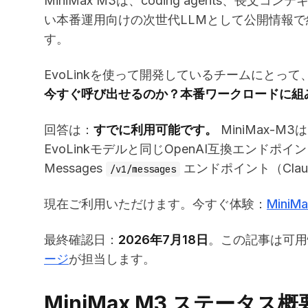
MiniMax M3は、coding agents、
い本番運用向けの次世代LLMとして公開情報
す。
EvoLinkを使って開発しているチームにとっ
今すぐ呼び出せるのか？本番ワークロードに組
回答は：
すでに利用可能です。
MiniMax-M3は
EvoLinkモデルと同じOpenAI互換エンドポイ
Messages
エンドポイント（Clau
/v1/messages
現在ご利用いただけます。今すぐ体験：
MiniMa
最終確認日：
2026年7月18日
。この記事は可用性
ージ
が担当します。
MiniMax M3 ステータス概