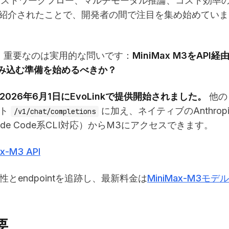
長文コンテキストワークフロー、マルチモーダル推論、コスト効率
で紹介されたことで、開発者の間で注目を集め始めていま
て、重要なのは実用的な問いです：
MiniMax M3をAPI経
み込む準備を始めるべきか？
2026年6月1日にEvoLinkで提供開始されました。
他の
ント
に加え、ネイティブのAnthropi
/v1/chat/completions
de Code系CLI対応）からM3にアクセスできます。
x-M3 API
とendpointを追跡し、最新料金は
MiniMax-M3モデ
要