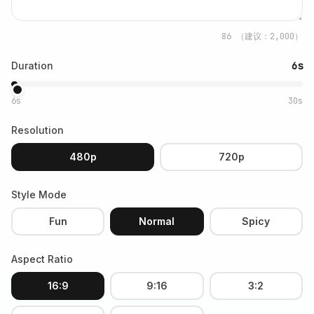
86
（建议：2,000）
Duration
6s
6s
30s
Resolution
480p
720p
Style Mode
Fun
Normal
Spicy
Aspect Ratio
16:9
9:16
3:2