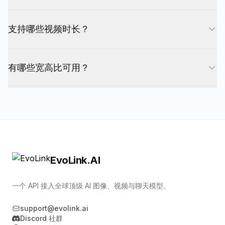
Grok Imagine 提供三种风格模式：fun（有趣和创
支持哪些视频时长？
意）、normal（平衡和自然）、spicy（大胆和戏剧
性）。
您可以使用 Grok Imagine Video API 生成 6 至 30
有哪些宽高比可用？
秒任意整数时长的视频。
Grok Imagine 支持 16:9（横屏）、9:16（竖屏）、
1:1（方形）、2:3 和 3:2 宽高比。
EvoLink.AI
一个 API 接入全球顶级 AI 图像、视频与聊天模型。
support@evolink.ai
Discord 社群