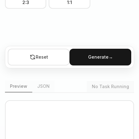
2:3
1:1
Reset
Generate
→
Preview
JSON
No Task Running