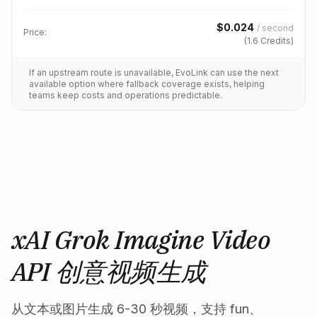
$
0.024
/
second
Price:
(
1.6
Credits)
If an upstream route is unavailable, EvoLink can use the next
available option where fallback coverage exists, helping
teams keep costs and operations predictable.
xAI Grok Imagine Video
API 创意视频生成
从文本或图片生成 6-30 秒视频，支持 fun、