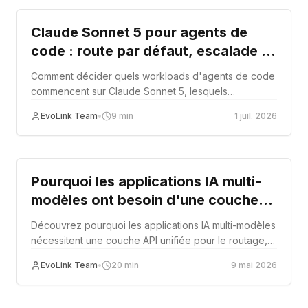
Claude Sonnet 5 pour agents de
code : route par défaut, escalade et
fallback
Comment décider quels workloads d'agents de code
commencent sur Claude Sonnet 5, lesquels
escaladent vers Opus/Fable et lesquels restent sur
EvoLink Team
•
9
min
1 juil. 2026
des routes low-cost ou fallback.
Architecture
Pourquoi les applications IA multi-
modèles ont besoin d'une couche
API unifiée
Découvrez pourquoi les applications IA multi-modèles
nécessitent une couche API unifiée pour le routage,
le suivi d'utilisation, la facturation, le contrôle des
EvoLink Team
•
20
min
9 mai 2026
coûts, le fallback et les opérations en production.