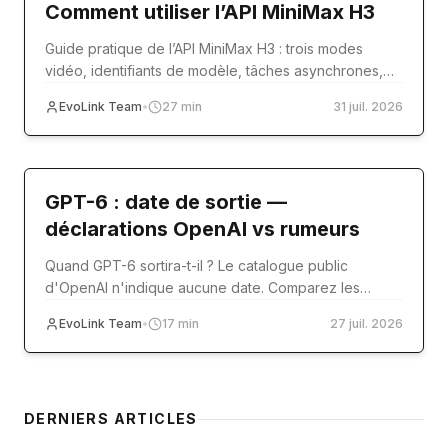
Comment utiliser l’API MiniMax H3
Guide pratique de l’API MiniMax H3 : trois modes
vidéo, identifiants de modèle, tâches asynchrones,
médias de référence, code et production.
EvoLink Team
•
27
min
31 juil. 2026
model-release
GPT-6 : date de sortie —
déclarations OpenAI vs rumeurs
Quand GPT-6 sortira-t-il ? Le catalogue public
d'OpenAI n'indique aucune date. Comparez les
sources officielles aux rumeurs Reddit et Polymarket.
EvoLink Team
•
17
min
27 juil. 2026
DERNIERS ARTICLES
Architecture