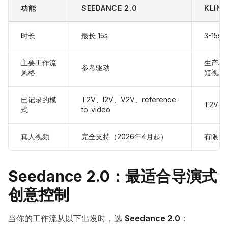
功能
SEEDANCE 2.0
KLING
时长
最长 15s
3-15s
主要工作流
生产友
参考驱动
风格
短视频
已记录的模
T2V、I2V、V2V、reference-
T2V、I
式
to-video
真人视频
完全支持（2026年4月起）
有限
Seedance 2.0：最适合导演式
创意控制
当你的工作流从以下出发时，选
Seedance 2.0
：