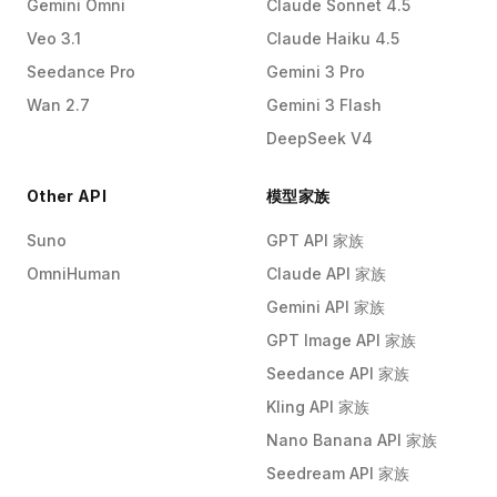
Gemini Omni
Claude Sonnet 4.5
Veo 3.1
Claude Haiku 4.5
Seedance Pro
Gemini 3 Pro
Wan 2.7
Gemini 3 Flash
DeepSeek V4
Other API
模型家族
Suno
GPT API 家族
OmniHuman
Claude API 家族
Gemini API 家族
GPT Image API 家族
Seedance API 家族
Kling API 家族
Nano Banana API 家族
Seedream API 家族