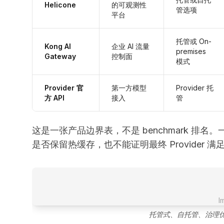
Helicone
的可观测性
管选项
平台
托管或 On-
Kong AI
企业 AI 流量
premises
Gateway
控制面
模式
Provider 官
第一方模型
Provider 托
方 API
接入
管
这是一张产品边界表，不是 benchmark 排名。一
是否保留热缓存，也不能证明最终 Provider 
I
托管式、自托管、治理优先