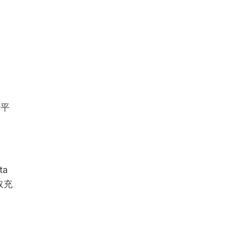
的平
ta
取充