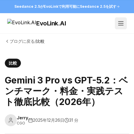
Seedance 2.5がEvoLinkで利用可能に
Seedance 2.5を試す
EvoLink.AI
Open
ブログに戻る
/
比較
比較
Gemini 3 Pro vs GPT-5.2：ベ
ンチマーク・料金・実践テス
ト徹底比較（2026年）
Jerry
2025年12月26日
31 分
CGO