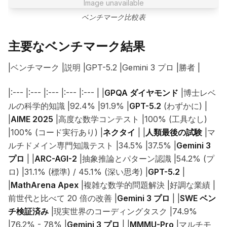
Image unavailable
ベンチマーク比較表
主要なベンチマーク結果
|ベンチマーク |説明 |GPT-5.2 |Gemini 3 プロ |勝者 |
|:--- |:--- |:--- |:--- |:--- | |
GPQA ダイヤモンド
|博士レベ
ルの科学的知識 |92.4% |91.9% |
GPT-5.2
(わずかに) |
|
AIME 2025
|高度な数学コンテスト |100% (工具なし)
|100% (コード実行あり) |
ネクタイ
| |
人類最後の試験
|マ
ルチドメイン専門知識テスト |34.5% |37.5% |
Gemini 3
プロ
| |
ARC-AGI-2
|抽象推論とパターン認識 |54.2% (プ
ロ) |31.1% (標準) / 45.1% (深い思考) |
GPT-5.2
|
|
MathArena Apex
|複雑な数学的問題解決 |好調な業績 |
前世代と比べて 20 倍の改善 |
Gemini 3 プロ
| |
SWE ベン
チ検証済み
|現実世界のコーディングタスク |74.9%
|76.2% - 78% |
Gemini 3 プロ
| |
MMMU-Pro
|マルチモ