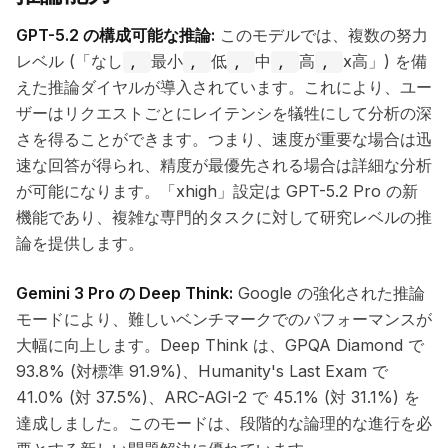
GPT-5.2 の構成可能な推論:
このモデルでは、複数の努力
レベル (「なし
最小
低
中
高
x高」) を備
,
,
,
,
,
えた推論ダイヤルが導入されています。これにより、ユー
ザーはリクエストごとにレイテンシを犠牲にして分析の深
さを得ることができます。つまり、速度が重要な場合は迅
速な回答が得られ、精度が最優先される場合は詳細な分析
が可能になります。「xhigh」設定は GPT-5.2 Pro の新
機能であり、複雑な専門的タスクに対して研究レベルの推
論を提供します。
Gemini 3 Pro の Deep Think:
Google の強化された推論
モードにより、難しいベンチマークでのパフォーマンスが
大幅に向上します。Deep Think は、GPQA Diamond で
93.8% (対標準 91.9%)、Humanity's Last Exam で
41.0% (対 37.5%)、ARC-AGI-2 で 45.1% (対 31.1%) を
達成しました。このモードは、段階的な論理的な進行を必