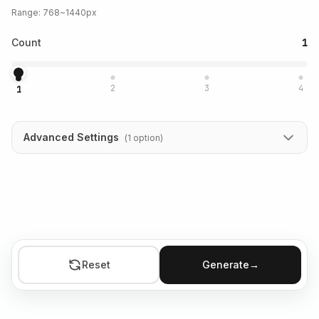
Range:
768
~
1440
px
Count
1
2
3
4
1
Advanced Settings
(
1
option
)
Reset
Generate
→