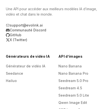
production, utilisez un backoff pour le polling
pratique est de générer trois ou quatre
afin d'éviter les retries inutiles tout en gardant
Une API pour accéder aux meilleurs modèles IA d’image,
candidats au premier passage, choisir le plus
une latence acceptable.
vidéo et chat dans le monde.
fort, puis exécuter des batches de raffinement
support@evolink.ai
plus petits pour contrôler les dépenses tout en
Communauté Discord
gardant une qualité élevée.
GitHub
X (Twitter)
Générateurs de vidéo IA
API d’images
Générateur de vidéo IA
Nano Banana
Seedance
Nano Banana Pro
Hailuo
Seedream 5.0 Pro
Seedream 4.5
Seedream 5.0 Lite
Qwen Image Edit