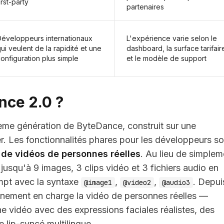
irst-party
partenaires
Développeurs internationaux
L'expérience varie selon le
ui veulent de la rapidité et une
dashboard, la surface tarifair
onfiguration plus simple
et le modèle de support
nce 2.0 ?
ème génération de ByteDance, construit sur une
r. Les fonctionnalités phares pour les développeurs so
 de vidéos de personnes réelles
. Au lieu de simplem
jusqu'à 9 images, 3 clips vidéo et 3 fichiers audio en
mpt avec la syntaxe
,
,
. Depui
@image1
@video2
@audio3
inement en charge la vidéo de personnes réelles —
e vidéo avec des expressions faciales réalistes, des
lip-syncé multilingue.