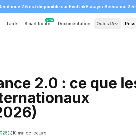
Seedance 2.5 est disponible sur EvoLink
Essayer Seedance 2.5
NEW
Tarifs
Smart Router
Documentation
Outils IA
Ress
nce 2.0 : ce que le
ternationaux
(2026)
2026
10 min de lecture