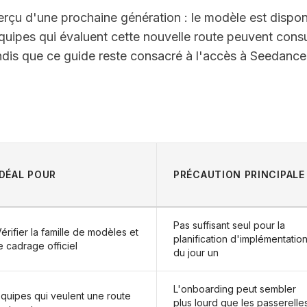
erçu d'une prochaine génération : le modèle est dispon
uipes qui évaluent cette nouvelle route peuvent consu
andis que ce guide reste consacré à l'accès à Seedance
IDÉAL POUR
PRÉCAUTION PRINCIPALE
Pas suffisant seul pour la
érifier la famille de modèles et
planification d'implémentatio
e cadrage officiel
du jour un
L'onboarding peut sembler
quipes qui veulent une route
plus lourd que les passerelle