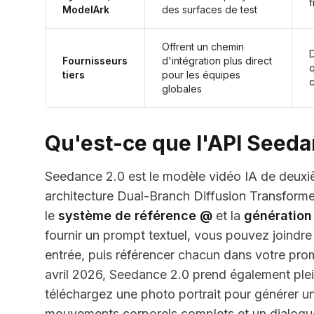
f
ModelArk
des surfaces de test
Offrent un chemin
Fournisseurs
d'intégration plus direct
q
tiers
pour les équipes
c
globales
Qu'est-ce que l'API Seeda
Seedance 2.0 est le modèle vidéo IA de deuxi
architecture Dual-Branch Diffusion Transforme
le
système de référence @
et la
génération
fournir un prompt textuel, vous pouvez joindre 
entrée, puis référencer chacun dans votre pro
avril 2026, Seedance 2.0 prend également ple
téléchargez une photo portrait pour générer un
mouvements corporels complets et un dialogue 