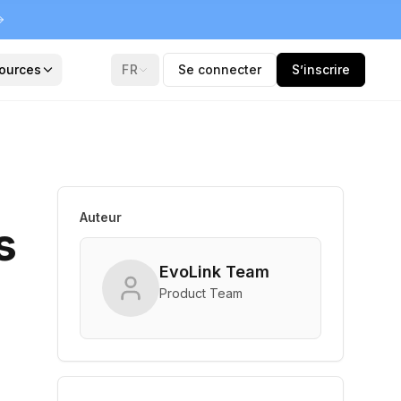
ources
FR
Se connecter
S’inscrire
Auteur
s
EvoLink Team
Product Team