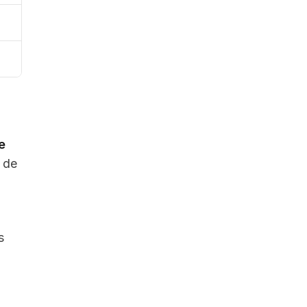
e
s de
s