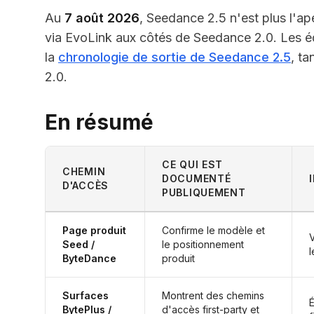
Au
7 août 2026
, Seedance 2.5 n'est plus l'ap
via EvoLink aux côtés de Seedance 2.0. Les éq
la
chronologie de sortie de Seedance 2.5
, t
2.0.
En résumé
CE QUI EST
CHEMIN
DOCUMENTÉ
D'ACCÈS
PUBLIQUEMENT
Page produit
Confirme le modèle et
V
Seed /
le positionnement
l
ByteDance
produit
Surfaces
Montrent des chemins
É
BytePlus /
d'accès first-party et