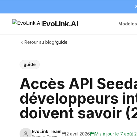
EvoLink.AI
Modèles
Retour au blog
/
guide
guide
Accès API Seeda
développeurs in
doivent savoir 
EvoLink Team
2 avril 2026
Mis à jour le
7 août 
Product Team