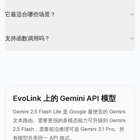
作负载尤其有用。
当任务主要是翻译、打标、抽取、摘要和其他大批量
它最适合哪些场景？
文本处理，并且最低可行成本比更强的通用能力更重
要时，优先选 Flash Lite。
最适合翻译、分类、抽取、打标、摘要，以及其他把
支持函数调用吗？
成本和吞吐量放在前面的批量文本处理工作负载。
支持。Gemini 2.5 Flash Lite 支持函数调用，但更适
合被放在低成本文本路由上，而不是承担最复杂、最
依赖工具推理的任务。
EvoLink 上的 Gemini API 模型
Gemini 2.5 Flash Lite 是 Google 最便宜的 Gemini
文本路由。需要更强的多模态能力可升级到 Gemini
2.5 Flash，需要前沿推理可选 Gemini 3.1 Pro。所
有模型共享同一 API 格式。