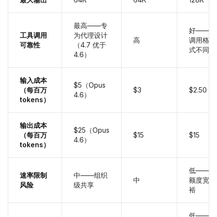
最高——专
好——
工具调用
为代理设计
高
调用格
可靠性
（4.7 优于
式不同
4.6）
输入成本
$5（Opus
（每百万
$3
$2.50
4.6）
tokens）
输出成本
$25（Opus
（每百万
$15
$15
4.6）
tokens）
低——
速率限制
中——组织
中
额度宽
风险
级共享
裕
低——