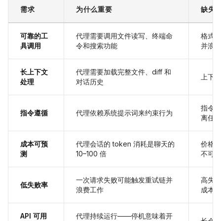
需求
为什么重要
缺失
可靠的工
代理需要调用文件读写、终端命
格式
具调用
令和搜索功能
并浪费 
长上下文
代理需要加载完整文件、diff 和
上下
处理
对话历史
指令
指令遵循
代理依赖系统提示词来约束行为
离任
成本可预
代理会话的 token 消耗是聊天的
价格
测
10–100 倍
不可
一次请求失败可能触发重试链并
高失
低失败率
浪费工作
成本
API 可用
代理持续运行——停机意味着开
长会