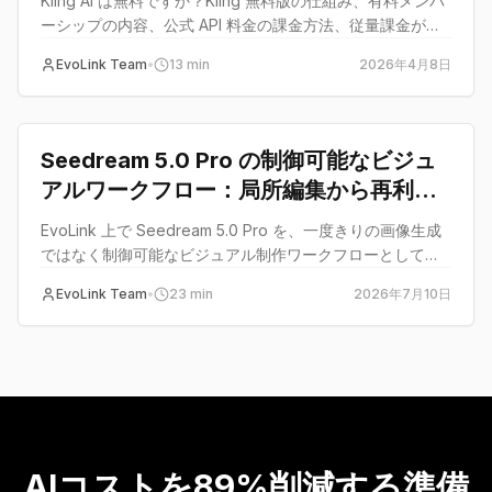
Kling AI は無料ですか？Kling 無料版の仕組み、有料メンバ
ーシップの内容、公式 API 料金の課金方法、従量課金が適
切なケースを解説します。
EvoLink Team
•
13
min
2026年4月8日
guide
Seedream 5.0 Pro の制御可能なビジュ
アルワークフロー：局所編集から再利用
可能なアセットへ
EvoLink 上で Seedream 5.0 Pro を、一度きりの画像生成
ではなく制御可能なビジュアル制作ワークフローとして使
うためのガイド。
EvoLink Team
•
23
min
2026年7月10日
AIコストを89%削減する準備