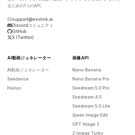
るための1つのAPI。
support@evolink.ai
Discordコミュニティ
GitHub
X (Twitter)
AI動画ジェネレーター
画像API
AI動画ジェネレーター
Nano Banana
Seedance
Nano Banana Pro
Hailuo
Seedream 5.0 Pro
Seedream 4.5
Seedream 5.0 Lite
Qwen Image Edit
GPT Image 2
Z-Image Turbo