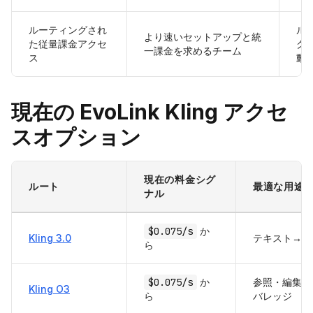
ルーティングされ
ル
より速いセットアップと統
た従量課金アクセ
ク
一課金を求めるチーム
ス
動
現在の EvoLink Kling アクセ
スオプション
現在の料金シグ
ルート
最適な用途
ナル
$0.075/s
か
Kling 3.0
テキスト→動
ら
$0.075/s
か
参照・編集ル
Kling O3
ら
バレッジ