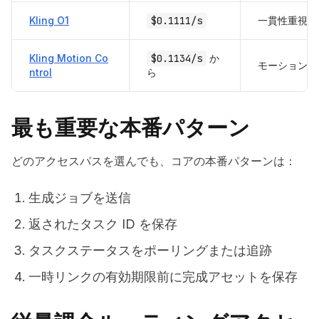
Kling O1
$0.1111/s
一貫性重視の
Kling Motion Co
$0.1134/s
か
モーション転
ntrol
ら
最も重要な本番パターン
どのアクセスパスを選んでも、コアの本番パターンは：
生成ジョブを送信
返されたタスク ID を保存
タスクステータスをポーリングまたは追跡
一時リンクの有効期限前に完成アセットを保存