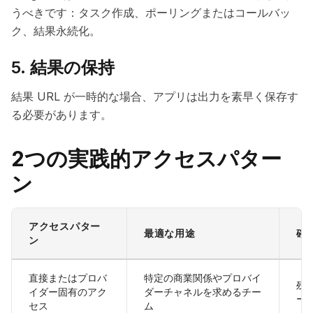
うべきです：タスク作成、ポーリングまたはコールバッ
ク、結果永続化。
5. 結果の保持
結果 URL が一時的な場合、アプリは出力を素早く保存す
る必要があります。
2つの実践的アクセスパター
ン
アクセスパター
最適な用途
確
ン
直接またはプロバ
特定の商業関係やプロバイ
残
イダー固有のアク
ダーチャネルを求めるチー
ー
セス
ム