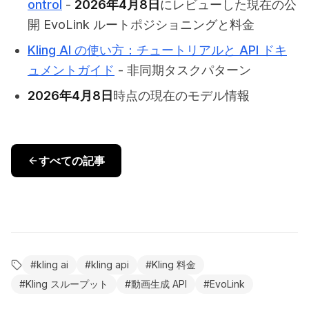
ontrol
-
2026年4月8日
にレビューした現在の公
開 EvoLink ルートポジショニングと料金
Kling AI の使い方：チュートリアルと API ドキ
ュメントガイド
- 非同期タスクパターン
2026年4月8日
時点の現在のモデル情報
すべての記事
#
kling ai
#
kling api
#
Kling 料金
#
Kling スループット
#
動画生成 API
#
EvoLink