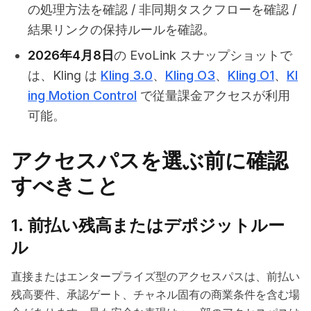
の処理方法を確認 / 非同期タスクフローを確認 /
結果リンクの保持ルールを確認。
2026年4月8日
の EvoLink スナップショットで
は、Kling は
Kling 3.0
、
Kling O3
、
Kling O1
、
Kl
ing Motion Control
で従量課金アクセスが利用
可能。
アクセスパスを選ぶ前に確認
すべきこと
1. 前払い残高またはデポジットルー
ル
直接またはエンタープライズ型のアクセスパスは、前払い
残高要件、承認ゲート、チャネル固有の商業条件を含む場