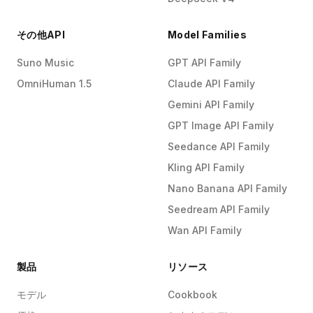
その他API
Model Families
Suno Music
GPT API Family
OmniHuman 1.5
Claude API Family
Gemini API Family
GPT Image API Family
Seedance API Family
Kling API Family
Nano Banana API Family
Seedream API Family
Wan API Family
製品
リソース
モデル
Cookbook