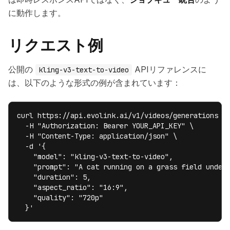
に動作します。
リクエスト例
公開の
APIリファレンスに
kling-v3-text-to-video
は、以下のような形式の例が含まれています：
curl https://api.evolink.ai/v1/videos/generations \

  -H "Authorization: Bearer YOUR_API_KEY" \

  -H "Content-Type: application/json" \

  -d '{

    "model": "kling-v3-text-to-video",

    "prompt": "A cat running on a grass field under 
    "duration": 5,

    "aspect_ratio": "16:9",

    "quality": "720p"

  }'