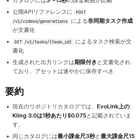
カタログには
3〜15秒
の課金範囲が記載
公開APIリファレンスに
POST
による
非同期タスク作成
/v1/videos/generations
が文書化
によるタスク検索が文
GET /v1/tasks/{task_id}
書化
生成された出力リンクは
期限付き
と文書化され
ており、アセットは速やかに保存すべき
要約
現在のリポジトリカタログでは、
EvoLink上の
Kling 3.0は1秒あたり$0.075
と記載されていま
す。
同じカタログには
最小課金尺3秒
と
最大課金尺15