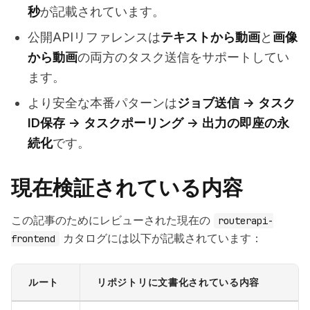
秒
が記載されています。
公開APIリファレンスは
テキストから動画
と
画像
から動画
の両方のタスク送信をサポートしてい
ます。
より安全な本番パターンは
ジョブ送信 -> タスク
ID保存 -> タスクポーリング -> 出力の即座の永
続化
です。
現在検証されている内容
この記事のためにレビューされた現在の
routerapi-
カタログには以下が記載されています：
frontend
ルート
リポジトリに文書化されている内容