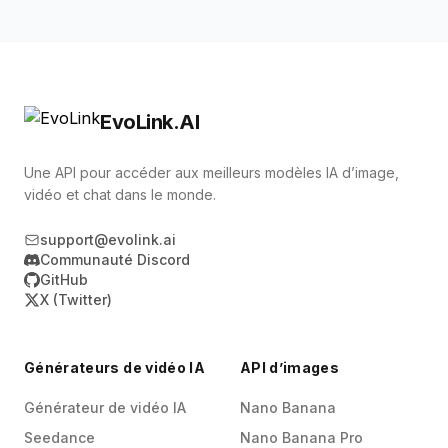
génération longue forme et aux tâches
générales de qualité supérieure. Lite convient
aux charges de travail de chat et de contenu
soucieuses des coûts. Mini convient aux
EvoLink.AI
réponses en temps réel, au routage, à la
classification et au débit à grande échelle. Code
Une API pour accéder aux meilleurs modèles IA d’image,
convient à l'ingénierie logicielle, à la revue de
vidéo et chat dans le monde.
code, au débogage et aux outils de
support@evolink.ai
développement.
Communauté Discord
GitHub
X (Twitter)
Générateurs de vidéo IA
API d’images
Générateur de vidéo IA
Nano Banana
Seedance
Nano Banana Pro