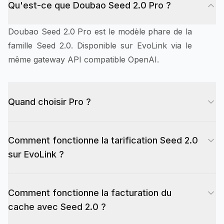
Qu'est-ce que Doubao Seed 2.0 Pro ?
Doubao Seed 2.0 Pro est le modèle phare de la
famille Seed 2.0. Disponible sur EvoLink via le
même gateway API compatible OpenAI.
Quand choisir Pro ?
Choisissez Pro quand vous avez besoin de la
Comment fonctionne la tarification Seed 2.0
meilleure qualité de sortie polyvalente de la
sur EvoLink ?
famille Seed 2.0.
Seed 2.0 utilise des niveaux de tarification basés
Comment fonctionne la facturation du
sur la longueur pour l'entrée et la sortie. Les
cache avec Seed 2.0 ?
requêtes dans les 32K de longueur de prompt
sont moins chères que les niveaux 128K ou