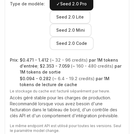
✓
Type de modèle:
Seed 2.0 Pro
Seed 2.0 Lite
Seed 2.0 Mini
Seed 2.0 Code
Prix:
$
0.471 - 1.412
(~
32 - 96
credits)
par 1M tokens
d'entrée
;
$
2.353 - 7.059
(~
160 - 480
credits)
par
1M tokens de sortie
$
0.094 - 0.282
(~
6.4 - 19.2
credits)
par 1M
tokens de lecture de cache
Le stockage du cache est facturé séparément par heure.
Accès géré stable pour les charges de production.
Recommandé lorsque vous avez besoin d'une
facturation dans le tableau de bord, d'un contrôle des
clés API et d'un comportement d'intégration prévisible.
Le même endpoint API est utilisé pour toutes les versions. Seul
le paramètre model change.