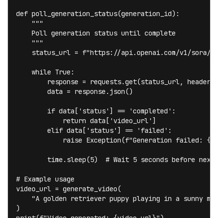
def poll_generation_status(generation_id):

    """

    Poll generation status until complete

    """

    status_url = f"https://api.openai.com/v1/sora/ge
    while True:

        response = requests.get(status_url, headers=
        data = response.json()

        if data['status'] == 'completed':

            return data['video_url']

        elif data['status'] == 'failed':

            raise Exception(f"Generation failed: {da
        time.sleep(5)  # Wait 5 seconds before next 
# Example usage

video_url = generate_video(

    "A golden retriever puppy playing in a sunny mea
)
