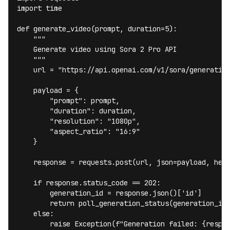
import time

def generate_video(prompt, duration=5):

    """

    Generate video using Sora 2 Pro API

    """

    url = "https://api.openai.com/v1/sora/generation
    payload = {

        "prompt": prompt,

        "duration": duration,

        "resolution": "1080p",

        "aspect_ratio": "16:9"

    }

    response = requests.post(url, json=payload, head
    if response.status_code == 202:

        generation_id = response.json()['id']

        return poll_generation_status(generation_id)
    else:

        raise Exception(f"Generation failed: {respon