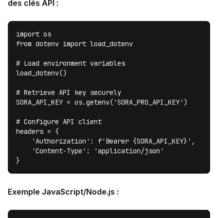
des clés API :
import os

from dotenv import load_dotenv

# Load environment variables

load_dotenv()

# Retrieve API key securely

SORA_API_KEY = os.getenv('SORA_PRO_API_KEY')

# Configure API client

headers = {

    'Authorization': f'Bearer {SORA_API_KEY}',

    'Content-Type': 'application/json'

}
Exemple JavaScript/Node.js :