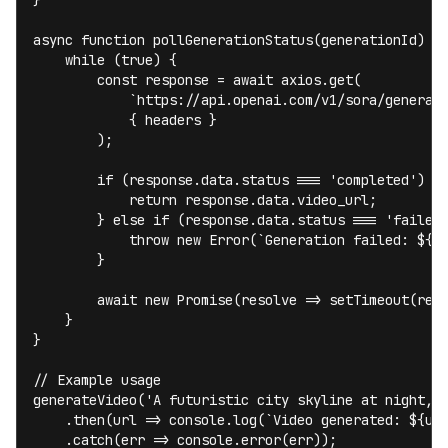
}

async function pollGenerationStatus(generationId) {

    while (true) {

        const response = await axios.get(

            `https://api.openai.com/v1/sora/generati
            { headers }

        );

        if (response.data.status === 'completed') {

            return response.data.video_url;

        } else if (response.data.status === 'failed'
            throw new Error(`Generation failed: ${re
        }

        await new Promise(resolve => setTimeout(reso
    }

}

// Example usage

generateVideo('A futuristic city skyline at night, n
    .then(url => console.log(`Video generated: ${url
    .catch(err => console.error(err));