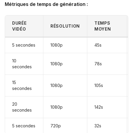
Métriques de temps de génération :
DURÉE
TEMPS
RÉSOLUTION
VIDÉO
MOYEN
5 secondes
1080p
45s
10
1080p
78s
secondes
15
1080p
105s
secondes
20
1080p
142s
secondes
5 secondes
720p
32s