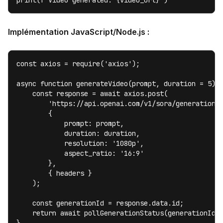
print(f"Video generated: {video_url}")
Implémentation JavaScript/Node.js :
const axios = require('axios');

async function generateVideo(prompt, duration = 5) {
    const response = await axios.post(

        'https://api.openai.com/v1/sora/generations/
        {

            prompt: prompt,

            duration: duration,

            resolution: '1080p',

            aspect_ratio: '16:9'

        },

        { headers }

    );

    const generationId = response.data.id;

    return await pollGenerationStatus(generationId);