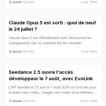
Jessie
•
4
min
21 juil. 2026
Lancement produit
Claude Opus 5 est sorti : quoi de neuf
le 24 juillet ?
Claude Opus 5 est officiellement sorti. Découvrez les
changements clés et comment lire les résultats
annoncés par Anthropic.
Jessie
•
6
min
15 juil. 2026
Lancement produit
Seedance 2.5 ouvre l'accès
développeur le 7 août, avec EvoLink
L'API Seedance 2.5 sort le 7 août 2026 sur EvoLink pour
le texte-vers-vidéo, l'image-vers-vidéo et la référence-
vers-vidéo.
Jessie
•
10
min
23 juin 2026