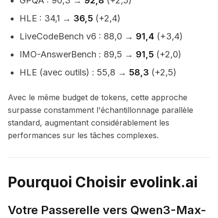
GPQA : 90,3 →
92,8
(+2,5)
HLE : 34,1 →
36,5
(+2,4)
LiveCodeBench v6 : 88,0 →
91,4
(+3,4)
IMO-AnswerBench : 89,5 →
91,5
(+2,0)
HLE (avec outils) : 55,8 →
58,3
(+2,5)
Avec le même budget de tokens, cette approche
surpasse constamment l'échantillonnage parallèle
standard, augmentant considérablement les
performances sur les tâches complexes.
Pourquoi Choisir evolink.ai
Votre Passerelle vers Qwen3-Max-