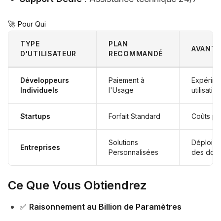
🚀 Pour Qui
TYPE
PLAN
AVANTA
D'UTILISATEUR
RECOMMANDÉ
Développeurs
Paiement à
Expérimen
Individuels
l'Usage
utilisatio
Startups
Forfait Standard
Coûts pré
Solutions
Déploiem
Entreprises
Personnalisées
des don
Ce Que Vous Obtiendrez
✅
Raisonnement au Billion de Paramètres