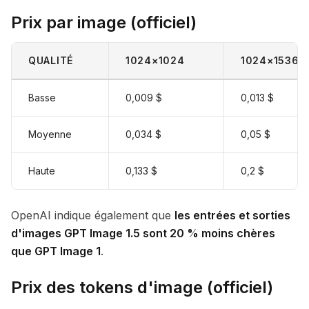
Prix par image (officiel)
QUALITÉ
1024×1024
1024×1536
Basse
0,009 $
0,013 $
Moyenne
0,034 $
0,05 $
Haute
0,133 $
0,2 $
OpenAI indique également que
les entrées et sorties
d'images GPT Image 1.5 sont 20 % moins chères
que GPT Image 1
.
Prix des tokens d'image (officiel)