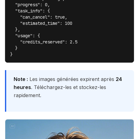
  "progress": 0,

  "task_info": {

    "can_cancel": true,

    "estimated_time": 100

  },

  "usage": {

    "credits_reserved": 2.5

  }

}
Note :
Les images générées expirent après
24
heures
. Téléchargez-les et stockez-les
rapidement.