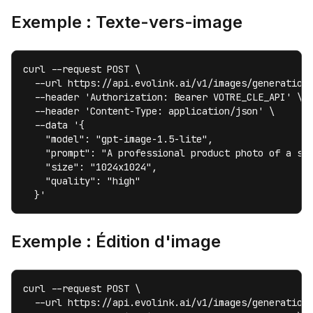
Exemple : Texte-vers-image
curl --request POST \

  --url https://api.evolink.ai/v1/images/generations
  --header 'Authorization: Bearer VOTRE_CLE_API' \

  --header 'Content-Type: application/json' \

  --data '{

    "model": "gpt-image-1.5-lite",

    "prompt": "A professional product photo of a sle
    "size": "1024x1024",

    "quality": "high"

  }'
Exemple : Édition d'image
curl --request POST \

  --url https://api.evolink.ai/v1/images/generations