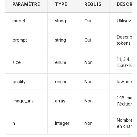
PARAMÈTRE
TYPE
REQUIS
DESCRI
model
string
Oui
Utilisez
g
Descripti
prompt
string
Oui
tokens
1:1, 3:4, 
size
enum
Non
1536x102
quality
enum
Non
low, medi
1-16 imag
image_urls
array
Non
l'édition
Nombre d'
n
integer
Non
en charg