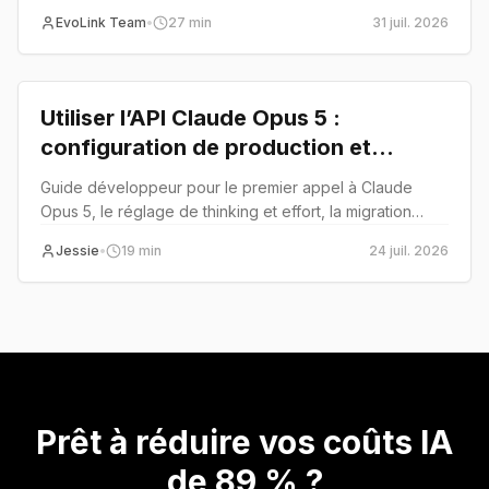
référence, code et production.
EvoLink Team
•
27
min
31 juil. 2026
Tutoriel
Utiliser l’API Claude Opus 5 :
configuration de production et
migration avec EvoLink
Guide développeur pour le premier appel à Claude
Opus 5, le réglage de thinking et effort, la migration
depuis Opus 4.8, les erreurs et le routage multi-modèle.
Jessie
•
19
min
24 juil. 2026
Prêt à réduire vos coûts IA
de 89 % ?