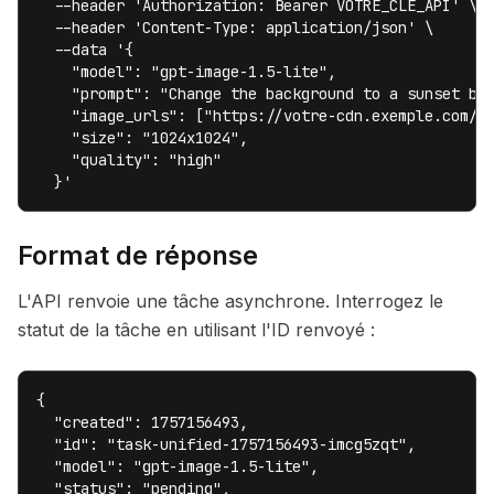
  --header 'Authorization: Bearer VOTRE_CLE_API' \

  --header 'Content-Type: application/json' \

  --data '{

    "model": "gpt-image-1.5-lite",

    "prompt": "Change the background to a sunset bea
    "image_urls": ["https://votre-cdn.exemple.com/ph
    "size": "1024x1024",

    "quality": "high"

  }'
Format de réponse
L'API renvoie une tâche asynchrone. Interrogez le
statut de la tâche en utilisant l'ID renvoyé :
{

  "created": 1757156493,

  "id": "task-unified-1757156493-imcg5zqt",

  "model": "gpt-image-1.5-lite",

  "status": "pending",
