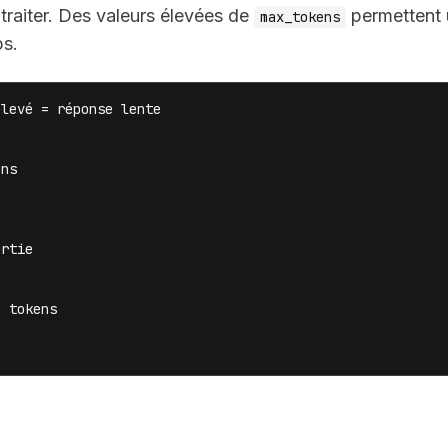
traiter. Des valeurs élevées de
permettent
max_tokens
ps.
levé = réponse lente

ns

rtie

 tokens
