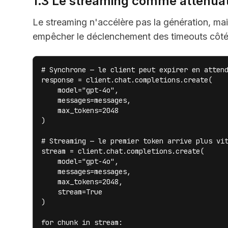
1.3 Le streaming comme atténuat
Le streaming n'accélère pas la génération, ma
empêcher le déclenchement des timeouts côté 
# Synchrone — le client peut expirer en attend
response = client.chat.completions.create(

    model="gpt-4o",

    messages=messages,

    max_tokens=2048

)

# Streaming — le premier token arrive plus vit
stream = client.chat.completions.create(

    model="gpt-4o",

    messages=messages,

    max_tokens=2048,

    stream=True

)

for chunk in stream:
