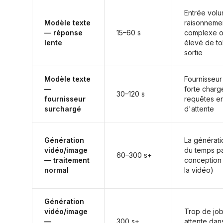
Entrée volu
Modèle texte
raisonneme
— réponse
15–60 s
complexe 
lente
élevé de t
sortie
Modèle texte
Fournisseur
—
forte charge
30–120 s
fournisseur
requêtes en
surchargé
d'attente
Génération
La générat
vidéo/image
du temps p
60–300 s+
— traitement
conception 
normal
la vidéo)
Génération
vidéo/image
Trop de jo
—
300 s+
attente dans