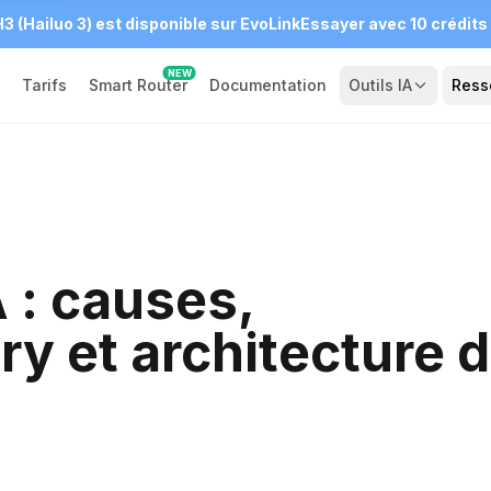
3 (Hailuo 3) est disponible sur EvoLink
Essayer avec 10 crédits 
NEW
Tarifs
Smart Router
Documentation
Outils IA
Ress
 : causes,
try et architecture 