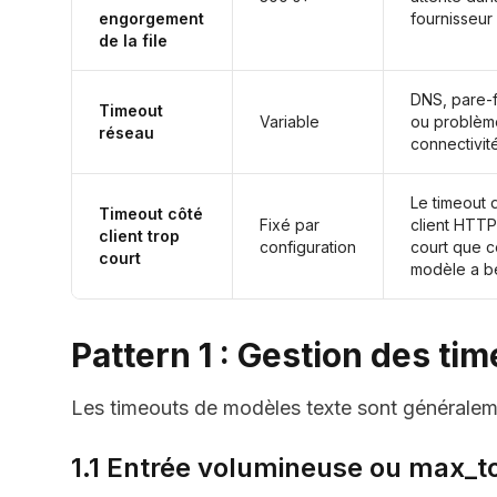
engorgement
fournisseur
de la file
DNS, pare-
Timeout
Variable
ou problèm
réseau
connectivit
Le timeout 
Timeout côté
Fixé par
client HTTP
client trop
configuration
court que c
court
modèle a b
Pattern 1 : Gestion des ti
Les timeouts de modèles texte sont généraleme
1.1 Entrée volumineuse ou max_t