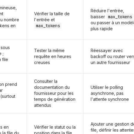
mineuse,
Réduire l'entrée,
nt
Vérifier la taille de
baisser
max_tokens
ou nombre
l'entrée et
ou passer à un modèl
okens en
max_tokens
plus rapide
 sous
Tester la même
Réessayer avec
 ;
requête en heures
backoff ou router ver
 file
creuses
un autre fournisseur
Consulter la
ion prend
documentation du
Utiliser le polling
ar
fournisseur pour les
asynchrone, pas
(surtout
temps de génération
l'attente synchrone
attendus
Ajouter une gestion d
bs en
Vérifier le statut ou la
file, définir les attente
 la file du
position dans la file