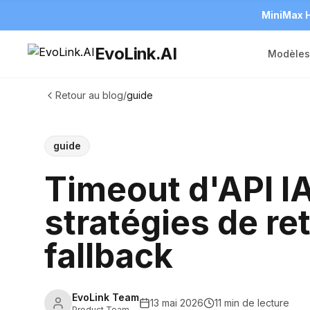
MiniMax H
EvoLink.AI
Modèles
Retour au blog
/
guide
guide
Timeout d'API IA
stratégies de re
fallback
EvoLink Team
13 mai 2026
11 min de lecture
Product Team