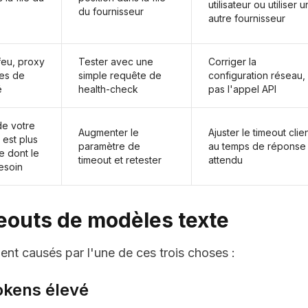
utilisateur ou utiliser u
du fournisseur
autre fournisseur
feu, proxy
Tester avec une
Corriger la
es de
simple requête de
configuration réseau,
é
health-check
pas l'appel API
de votre
Augmenter le
Ajuster le timeout clie
 est plus
paramètre de
au temps de réponse
e dont le
timeout et retester
attendu
esoin
meouts de modèles texte
nt causés par l'une de ces trois choses :
okens élevé