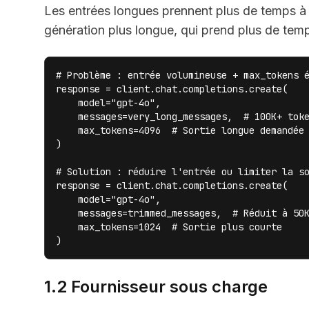
Les entrées longues prennent plus de temps à 
génération plus longue, qui prend plus de tem
# Problème : entrée volumineuse + max_tokens é
response = client.chat.completions.create(

    model="gpt-4o",

    messages=very_long_messages,  # 100K+ toke
    max_tokens=4096  # Sortie longue demandée

)

# Solution : réduire l'entrée ou limiter la so
response = client.chat.completions.create(

    model="gpt-4o",

    messages=trimmed_messages,  # Réduit à 50K
    max_tokens=1024  # Sortie plus courte

)
1.2 Fournisseur sous charge