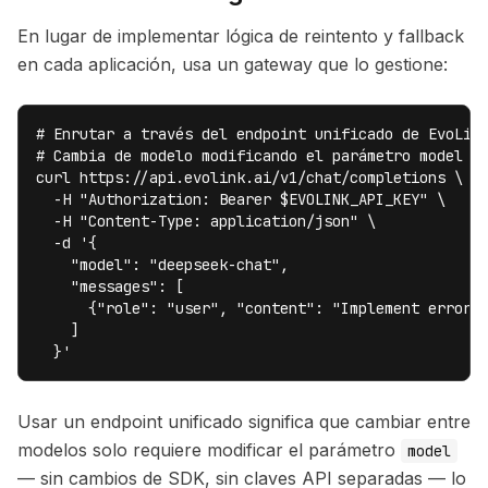
En lugar de implementar lógica de reintento y fallback
en cada aplicación, usa un gateway que lo gestione:
# Enrutar a través del endpoint unificado de EvoLink
# Cambia de modelo modificando el parámetro model — 
curl https://api.evolink.ai/v1/chat/completions \

  -H "Authorization: Bearer $EVOLINK_API_KEY" \

  -H "Content-Type: application/json" \

  -d '{

    "model": "deepseek-chat",

    "messages": [

      {"role": "user", "content": "Implement error h
    ]

  }'
Usar un endpoint unificado significa que cambiar entre
modelos solo requiere modificar el parámetro
model
— sin cambios de SDK, sin claves API separadas — lo