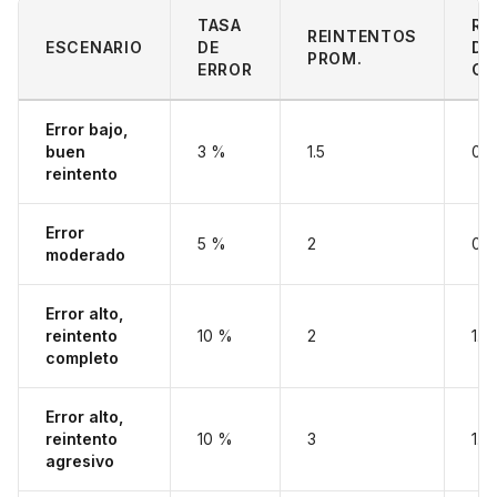
TASA
RA
REINTENTOS
ESCENARIO
DE
DE
PROM.
ERROR
CO
Error bajo,
buen
3 %
1.5
0.7
reintento
Error
5 %
2
0.8
moderado
Error alto,
reintento
10 %
2
1.0
completo
Error alto,
reintento
10 %
3
1.0
agresivo