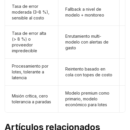
Tasa de error
+
Fallback a nivel de
moderada (3–8 %),
m
modelo + monitoreo
sensible al costo
d
Tasa de error alta
Enrutamiento multi-
(> 8 %) o
+
modelo con alertas de
proveedor
b
gasto
impredecible
Procesamiento por
Reintento basado en
A
lotes, tolerante a
cola con topes de costo
e
latencia
Modelo premium como
M
Misión crítica, cero
primario, modelo
c
tolerancia a paradas
económico para lotes
d
Artículos relacionados