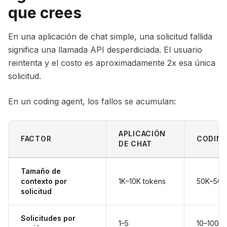
que crees
En una aplicación de chat simple, una solicitud fallida
significa una llamada API desperdiciada. El usuario
reintenta y el costo es aproximadamente 2x esa única
solicitud.
En un coding agent, los fallos se acumulan:
APLICACIÓN
FACTOR
CODING
DE CHAT
Tamaño de
contexto por
1K–10K tokens
50K–500
solicitud
Solicitudes por
1–5
10–100+