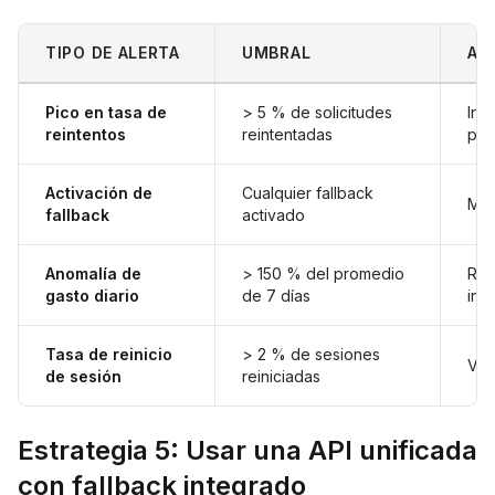
TIPO DE ALERTA
UMBRAL
AC
Pico en tasa de
> 5 % de solicitudes
Inv
reintentos
reintentadas
pro
Activación de
Cualquier fallback
Mon
fallback
activado
Anomalía de
> 150 % del promedio
Rev
gasto diario
de 7 días
int
Tasa de reinicio
> 2 % de sesiones
Ver
de sesión
reiniciadas
Estrategia 5: Usar una API unificada
con fallback integrado