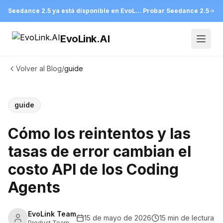
Seedance 2.5 ya está disponible en EvoLink
Probar Seedance 2.5
EvoLink.AI
Open
Volver al Blog
/
guide
guide
Cómo los reintentos y las
tasas de error cambian el
costo API de los Coding
Agents
EvoLink Team
15 de mayo de 2026
15 min de lectura
Product Team