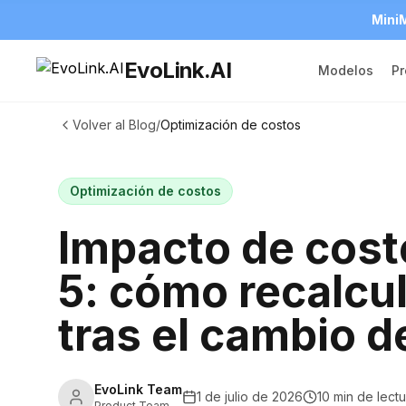
MiniM
EvoLink.AI
Modelos
Pr
Volver al Blog
/
Optimización de costos
Optimización de costos
Impacto de cost
5: cómo recalcu
tras el cambio d
EvoLink Team
1 de julio de 2026
10 min de lectu
Product Team