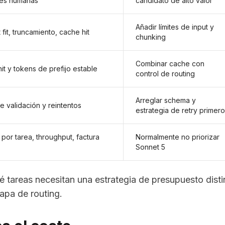
nes humanas
candidato de alto valor
Añadir límites de input y
fit, truncamiento, cache hit
chunking
Combinar cache con
it y tokens de prefijo estable
control de routing
Arreglar schema y
de validación y reintentos
estrategia de retry primero
por tarea, throughput, factura
Normalmente no priorizar
Sonnet 5
é tareas necesitan una estrategia de presupuesto disti
apa de routing.