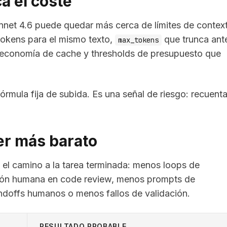
a el coste
nnet 4.6 puede quedar más cerca de límites de contex
 tokens para el mismo texto,
que trunca ant
max_tokens
 economía de cache y thresholds de presupuesto que
mula fija de subida. Es una señal de riesgo: recuenta
r más barato
 el camino a la tarea terminada: menos loops de
ción humana en code review, menos prompts de
doffs humanos o menos fallos de validación.
RESULTADO PROBABLE