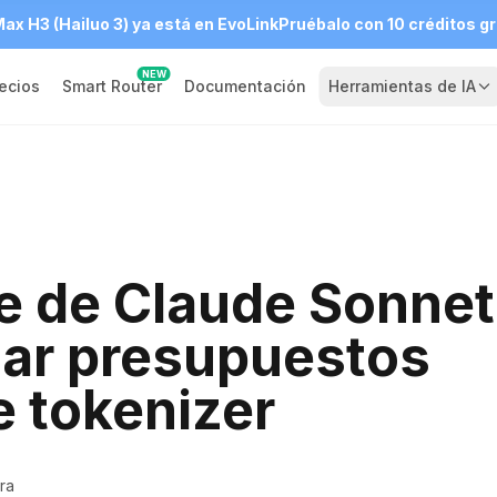
ax H3 (Hailuo 3) ya está en EvoLink
Pruébalo con 10 créditos gr
NEW
ecios
Smart Router
Documentación
Herramientas de IA
e de Claude Sonnet
lar presupuestos
e tokenizer
ra