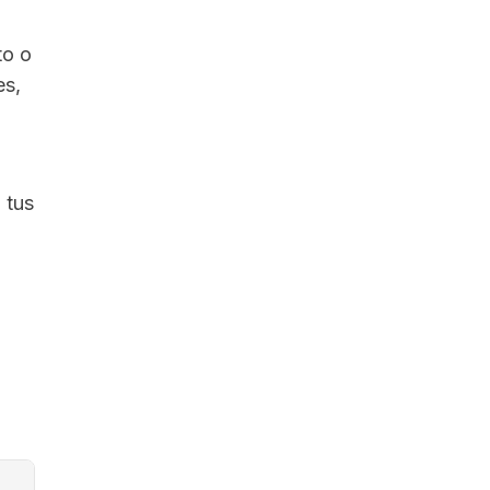
to o
es,
 tus