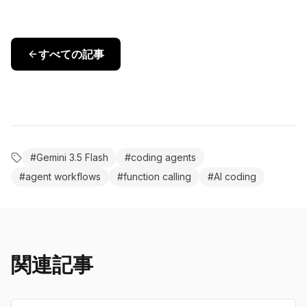
すべての記事
#
Gemini 3.5 Flash
#
coding agents
#
agent workflows
#
function calling
#
AI coding
関連記事
use-case