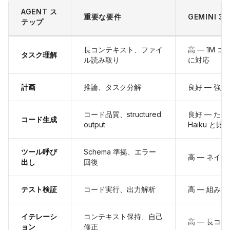
AGENT ス
重要な要件
GEMINI 3
テップ
長コンテキスト、ファイ
高 — 1M
タスク理解
ル読み取り
に対応
計画
推論、タスク分解
良好 — 強
コード品質、structured
良好 — ただし 
コード生成
output
Haiku と
ツール呼び
Schema 準拠、エラー
高 — ネイティブ 
出し
回復
テスト検証
コード実行、出力解析
高 — 組み
イテレーシ
コンテキスト保持、自己
高 — 長コ
ョン
修正