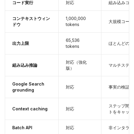
コード実行
対応
組み込みコー
コンテキストウィン
1,000,000
大規模コード
ドウ
tokens
65,536
出力上限
ほとんどの d
tokens
対応（強化
組み込み推論
マルチステッ
版）
Google Search
対応
事実の検証や
grounding
ステップ間で
Context caching
対応
トをキャッシ
Batch API
対応
非インタラク