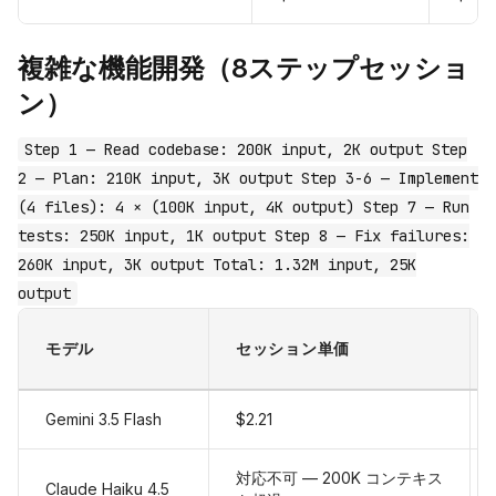
複雑な機能開発（8ステップセッショ
ン）
Step 1 — Read codebase: 200K input, 2K output Step
2 — Plan: 210K input, 3K output Step 3-6 — Implement
(4 files): 4 × (100K input, 4K output) Step 7 — Run
tests: 250K input, 1K output Step 8 — Fix failures:
260K input, 3K output Total: 1.32M input, 25K
output
モデル
セッション単価
Gemini 3.5 Flash
$2.21
対応不可 — 200K コンテキス
Claude Haiku 4.5