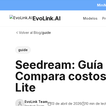
MiniM
EvoLink.AI
Modelos
Pr
Volver al Blog
/
guide
guide
Seedream: Guía 
Compara costos 
Lite
EvoLink Team
13 de abril de 2026
10 min de lec
Product Team