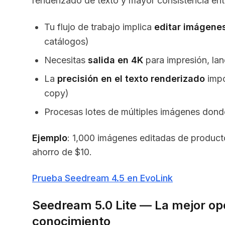
renderizado de texto y mayor consistencia ent
Tu flujo de trabajo implica
editar imágenes
catálogos)
Necesitas
salida en 4K
para impresión, lan
La
precisión en el texto renderizado
impo
copy)
Procesas lotes de múltiples imágenes dond
Ejemplo
: 1,000 imágenes editadas de produc
ahorro de $10.
Prueba Seedream 4.5 en EvoLink
Seedream 5.0 Lite — La mejor op
conocimiento