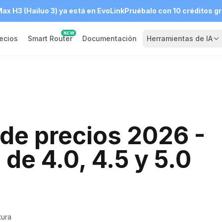
ax H3 (Hailuo 3) ya está en EvoLink
Pruébalo con 10 créditos gr
NEW
ecios
Smart Router
Documentación
Herramientas de IA
de precios 2026 -
de 4.0, 4.5 y 5.0
tura