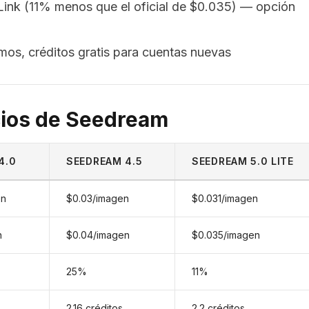
Link (11% menos que el oficial de $0.035) — opción
imos, créditos gratis para cuentas nuevas
cios de Seedream
4.0
SEEDREAM 4.5
SEEDREAM 5.0 LITE
en
$0.03/imagen
$0.031/imagen
n
$0.04/imagen
$0.035/imagen
25%
11%
2.16 créditos
2.2 créditos