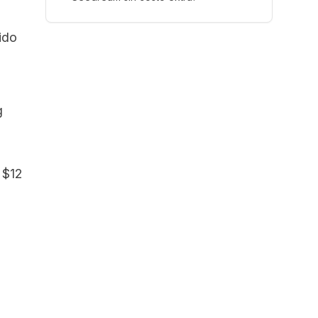
ido
g
 $12