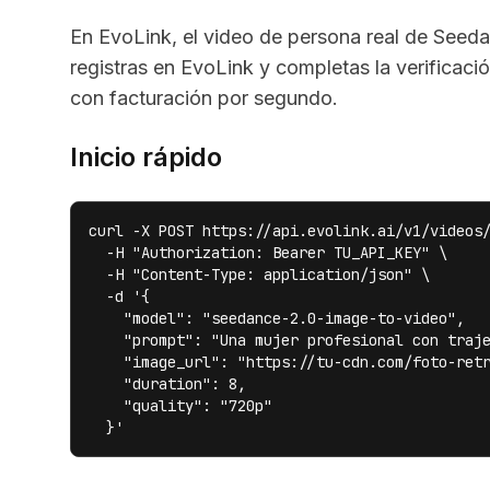
En EvoLink, el video de persona real de Seed
registras en EvoLink y completas la verificac
con facturación por segundo.
Inicio rápido
curl -X POST https://api.evolink.ai/v1/videos/
  -H "Authorization: Bearer TU_API_KEY" \

  -H "Content-Type: application/json" \

  -d '{

    "model": "seedance-2.0-image-to-video",

    "prompt": "Una mujer profesional con traje
    "image_url": "https://tu-cdn.com/foto-retr
    "duration": 8,

    "quality": "720p"

  }'