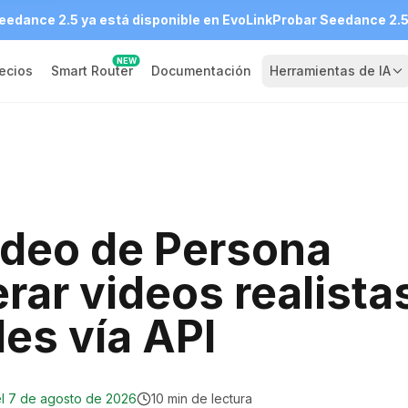
eedance 2.5 ya está disponible en EvoLink
Probar Seedance 2.
NEW
ecios
Smart Router
Documentación
Herramientas de IA
ideo de Persona
rar videos realista
es vía API
l
7 de agosto de 2026
10 min de lectura