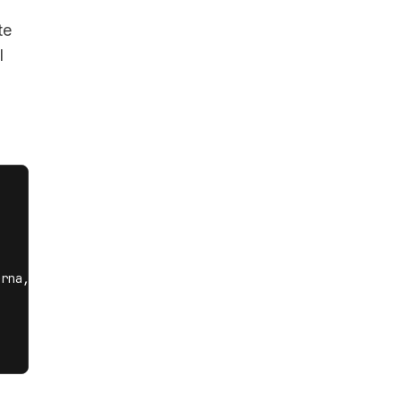
te
I
rna, se gira hacia la cámara y pronuncia un breve saludo