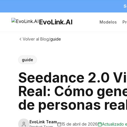
S
EvoLink.AI
Modelos
Pr
Volver al Blog
/
guide
guide
Seedance 2.0 V
Real: Cómo gene
de personas real
EvoLink Team
15 de abril de 2026
Actualizado e
Product Team