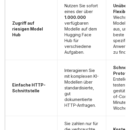
Nutzen Sie sofort
Unübert
eines der über
Flexibili
1.000.000
Wechsel
Zugriff auf
verfügbaren
Modelle 
riesigen Model
Modelle auf dem
aus, um 
Hub
Hugging Face
beste fü
Hub für
spezifis
verschiedene
Anwendu
Aufgaben.
zu finde
Schnell
Interagieren Sie
Prototy
mit komplexen KI-
Erstelle
Modellen über
Einfache HTTP-
testen Si
standardisierte,
Schnittstelle
gestützt
gut
of-Conce
dokumentierte
Minuten s
HTTP-Anfragen.
Wochen.
Sie zahlen nur für
die verbrauchte
Kostene