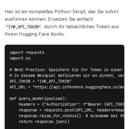
Hier ist ein komplettes Python-Skript, das Sie sofort
ausführen können. Ersetzen Sie einfach
durch Ihr tatsächliches Token aus
"IHR_API_TOKEN"
Ihrem Hugging Face Konto.
import requests

import os

# Best Practice: Speichern Sie Ihr Token in einer Um
# In diesem Beispiel definieren wir es direkt, verwe
API_TOKEN = "IHR_API_TOKEN"

API_URL = "https://api-inference.huggingface.co/mode
def query_model(payload):

    headers = {"Authorization": f"Bearer {API_TOKEN}
    response = requests.post(API_URL, headers=header
    response.raise_for_status()  # Ausnahme bei fehl
    return response.json()
