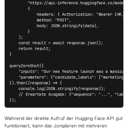
        "https://api-inference.huggingface.co/models
        {

            headers: { Authorization: "Bearer IHR_AP
            method: "POST",

            body: JSON.stringify(data),

        }

    );

    const result = await response.json();

    return result;

}

queryZeroShot({

    "inputs": "Our new feature launch was a massive 
    "parameters": {"candidate_labels": ["marketing",
}).then((response) => {

    console.log(JSON.stringify(response));

    // Erwartete Ausgabe: {"sequence": "...", "label
});
Während der direkte Aufruf der Hugging Face API gut
funktioniert, kann das Jonglieren mit mehreren