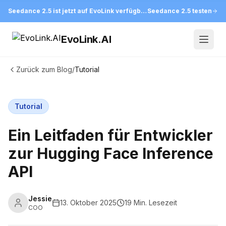
Seedance 2.5 ist jetzt auf EvoLink verfügbar
Seedance 2.5 testen
EvoLink.AI
Open
Zurück zum Blog
/
Tutorial
Tutorial
Ein Leitfaden für Entwickler
zur Hugging Face Inference
API
Jessie
13. Oktober 2025
19 Min. Lesezeit
COO