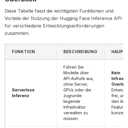
Diese Tabelle fasst die wichtigsten Funktionen und
Vorteile der Nutzung der Hugging Face Inference API
für verschiedene Entwicklungsanforderungen
zusammen.
FUNKTION
BESCHREIBUNG
HAUPTV
Führen Sie
Modelle über
Kein
API-Aufrufe aus,
Infrastr
ohne Server,
Overhea
Serverlose
GPUs oder die
Entwickl
Inferenz
zugrunde
frei, um 
liegende
den Auf
Infrastruktur
Features
verwalten zu
konzentr
müssen.