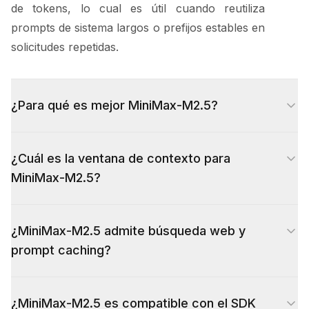
de tokens, lo cual es útil cuando reutiliza
prompts de sistema largos o prefijos estables en
solicitudes repetidas.
¿Para qué es mejor MiniMax-M2.5?
MiniMax-M2.5 es ideal para coding agents,
¿Cuál es la ventana de contexto para
asistentes de codificación, Q&A de repositorios,
MiniMax-M2.5?
flujos de trabajo de investigación, análisis de
documentos y otras aplicaciones de texto que
MiniMax-M2.5 admite una ventana de contexto
se benefician de contexto largo, razonamiento
¿MiniMax-M2.5 admite búsqueda web y
de 204K tokens (204,800 tokens), con hasta
multi-paso y búsqueda web opcional.
prompt caching?
196,608 tokens para entrada y 131,072 tokens
para cadena de razonamiento y salida
Sí. MiniMax-M2.5 admite búsqueda web
combinadas.
¿MiniMax-M2.5 es compatible con el SDK
integrada y prompt caching implícito. Active la