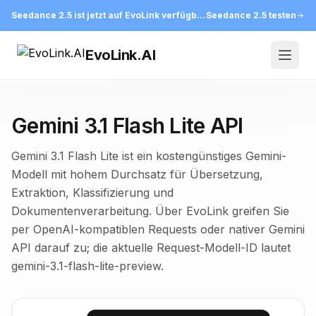
Seedance 2.5 ist jetzt auf EvoLink verfügbar
Seedance 2.5 testen
EvoLink.AI
Open
Gemini 3.1 Flash Lite API
Gemini 3.1 Flash Lite ist ein kostengünstiges Gemini-
Modell mit hohem Durchsatz für Übersetzung,
Extraktion, Klassifizierung und
Dokumentenverarbeitung. Über EvoLink greifen Sie
per OpenAI-kompatiblen Requests oder nativer Gemini
API darauf zu; die aktuelle Request-Modell-ID lautet
gemini-3.1-flash-lite-preview.