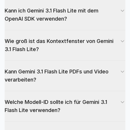
Kann ich Gemini 3.1 Flash Lite mit dem
OpenAI SDK verwenden?
Ja. EvoLink unterstützt OpenAI-kompatible
Wie groß ist das Kontextfenster von Gemini
Requests über POST /v1/chat/completions und
3.1 Flash Lite?
zusätzlich native Google-Gemini-Requests über
POST /v1beta/models/gemini-3.1-flash-lite-
Gemini 3.1 Flash Lite unterstützt bis zu
preview:{method}.
Kann Gemini 3.1 Flash Lite PDFs und Video
1.050.000 Eingabe-Token und 65.536 Ausgabe-
verarbeiten?
Token. Damit eignet sich das Modell für lange
Dokumente, große Batches und mehrstufige
Ja. Gemini 3.1 Flash Lite unterstützt Text, Bilder,
Verarbeitung.
Welche Modell-ID sollte ich für Gemini 3.1
Video, Audio und PDF als Eingabe und gibt Text
Flash Lite verwenden?
aus. Das ist hilfreich für Extraktion,
Zusammenfassung und multimodale
Verwenden Sie in API-Anfragen die genaue
Dokumenten-Workflows.