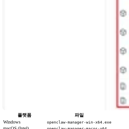
플랫폼
파일
Windows
openclaw-manager-win-x64.exe
macOS (Intel)
openclaw-manager-macos-x64