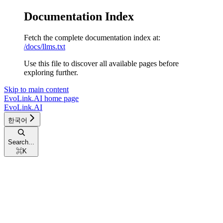
Documentation Index
Fetch the complete documentation index at:
/docs/llms.txt
Use this file to discover all available pages before
exploring further.
Skip to main content
EvoLink.AI
home page
EvoLink.AI
한국어
Search...
⌘
K