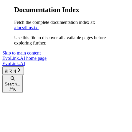
Documentation Index
Fetch the complete documentation index at:
/docs/llms.txt
Use this file to discover all available pages before
exploring further.
Skip to main content
EvoLink.AI
home page
EvoLink.AI
한국어
Search...
⌘
K