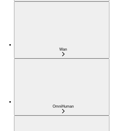
Wan
OmniHuman