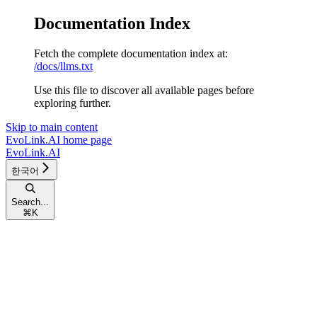
Documentation Index
Fetch the complete documentation index at:
/docs/llms.txt
Use this file to discover all available pages before
exploring further.
Skip to main content
EvoLink.AI
home page
EvoLink.AI
한국어
Search...
⌘
K