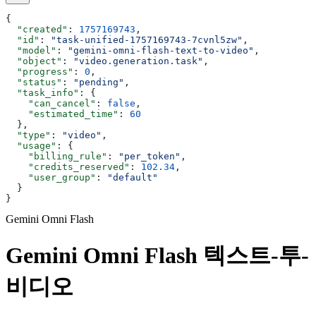
{
  "created"
: 
1757169743
,
  "id"
: 
"task-unified-1757169743-7cvnl5zw"
,
  "model"
: 
"gemini-omni-flash-text-to-video"
,
  "object"
: 
"video.generation.task"
,
  "progress"
: 
0
,
  "status"
: 
"pending"
,
  "task_info"
: {
    "can_cancel"
: 
false
,
    "estimated_time"
: 
60
  },
  "type"
: 
"video"
,
  "usage"
: {
    "billing_rule"
: 
"per_token"
,
    "credits_reserved"
: 
102.34
,
    "user_group"
: 
"default"
  }
}
Gemini Omni Flash
Gemini Omni Flash 텍스트-투-
비디오