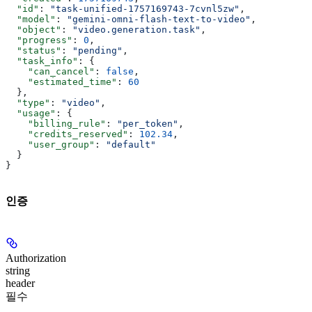
  "id"
: 
"task-unified-1757169743-7cvnl5zw"
,
  "model"
: 
"gemini-omni-flash-text-to-video"
,
  "object"
: 
"video.generation.task"
,
  "progress"
: 
0
,
  "status"
: 
"pending"
,
  "task_info"
: {
    "can_cancel"
: 
false
,
    "estimated_time"
: 
60
  },
  "type"
: 
"video"
,
  "usage"
: {
    "billing_rule"
: 
"per_token"
,
    "credits_reserved"
: 
102.34
,
    "user_group"
: 
"default"
  }
}
인증
Authorization
string
header
필수