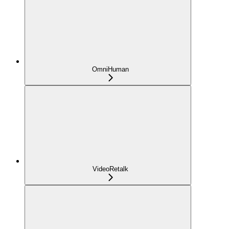
OmniHuman
VideoRetalk