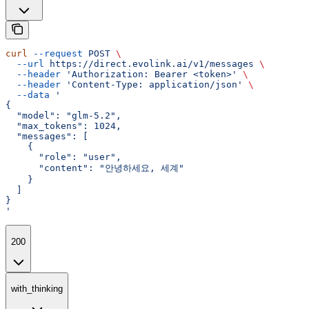
curl
 --request
 POST
 \
  --url
 https://direct.evolink.ai/v1/messages
 \
  --header
 'Authorization: Bearer <token>'
 \
  --header
 'Content-Type: application/json'
 \
  --data
 '
{
  "model": "glm-5.2",
  "max_tokens": 1024,
  "messages": [
    {
      "role": "user",
      "content": "안녕하세요, 세계"
    }
  ]
}
'
200
with_thinking