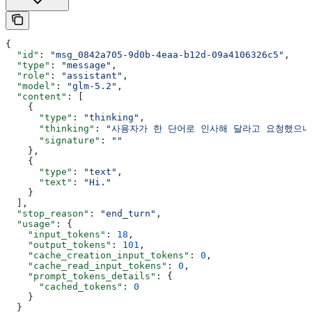
{
  "id"
: 
"msg_0842a705-9d0b-4eaa-b12d-09a4106326c5"
,
  "type"
: 
"message"
,
  "role"
: 
"assistant"
,
  "model"
: 
"glm-5.2"
,
  "content"
: [
    {
      "type"
: 
"thinking"
,
      "thinking"
: 
"사용자가 한 단어로 인사해 달라고 요청했으니
      "signature"
: 
""
    },
    {
      "type"
: 
"text"
,
      "text"
: 
"Hi."
    }
  ],
  "stop_reason"
: 
"end_turn"
,
  "usage"
: {
    "input_tokens"
: 
18
,
    "output_tokens"
: 
101
,
    "cache_creation_input_tokens"
: 
0
,
    "cache_read_input_tokens"
: 
0
,
    "prompt_tokens_details"
: {
      "cached_tokens"
: 
0
    }
  }