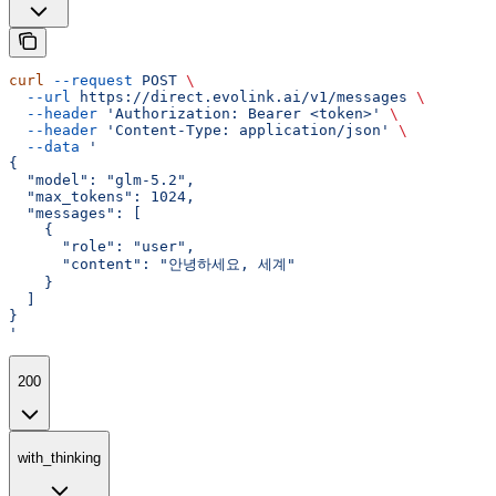
curl
 --request
 POST
 \
  --url
 https://direct.evolink.ai/v1/messages
 \
  --header
 'Authorization: Bearer <token>'
 \
  --header
 'Content-Type: application/json'
 \
  --data
 '
{
  "model": "glm-5.2",
  "max_tokens": 1024,
  "messages": [
    {
      "role": "user",
      "content": "안녕하세요, 세계"
    }
  ]
}
'
200
with_thinking