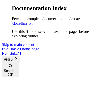
Documentation Index
Fetch the complete documentation index at:
/docs/llms.txt
Use this file to discover all available pages before
exploring further.
Skip to main content
EvoLink.AI
home page
EvoLink.AI
한국어
Search...
⌘
K