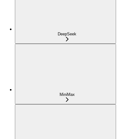
DeepSeek
MiniMax