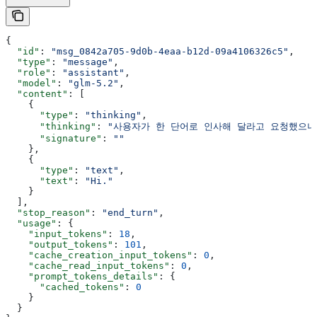
{
  "id"
: 
"msg_0842a705-9d0b-4eaa-b12d-09a4106326c5"
,
  "type"
: 
"message"
,
  "role"
: 
"assistant"
,
  "model"
: 
"glm-5.2"
,
  "content"
: [
    {
      "type"
: 
"thinking"
,
      "thinking"
: 
"사용자가 한 단어로 인사해 달라고 요청했으니
      "signature"
: 
""
    },
    {
      "type"
: 
"text"
,
      "text"
: 
"Hi."
    }
  ],
  "stop_reason"
: 
"end_turn"
,
  "usage"
: {
    "input_tokens"
: 
18
,
    "output_tokens"
: 
101
,
    "cache_creation_input_tokens"
: 
0
,
    "cache_read_input_tokens"
: 
0
,
    "prompt_tokens_details"
: {
      "cached_tokens"
: 
0
    }
  }