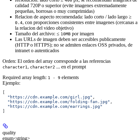
400
calidad 720P o superior (evite imagenes extremadamente
pequeñas, borrosas o muy comprimidas)
Relacion de aspecto recomendada: lado corto / lado largo ≥
, con proporciones consistentes entre imagenes (cercanas a
0.4
la relacion del video objetivo)
Tamaño del archivo: ≤
por imagen
10MB
Las URLs de imagen deben ser
accesibles publicamente
(HTTP o HTTPS)
; no se admiten enlaces OSS privados, de
intranet o autenticados
Orden:
El orden del array corresponde a las referencias
,
... en el prompt
character1
character2
Required array length:
element
s
1 - 9
Ejemplo
:
[
  "https://cdn.example.com/girl.jpg"
,
  "https://cdn.example.com/folding-fan.jpg"
,
  "https://cdn.example.com/earrings.jpg"
]
quality
enum<string>