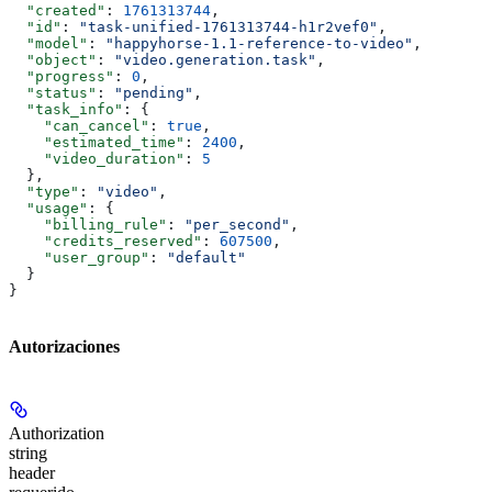
  "created"
: 
1761313744
,
  "id"
: 
"task-unified-1761313744-h1r2vef0"
,
  "model"
: 
"happyhorse-1.1-reference-to-video"
,
  "object"
: 
"video.generation.task"
,
  "progress"
: 
0
,
  "status"
: 
"pending"
,
  "task_info"
: {
    "can_cancel"
: 
true
,
    "estimated_time"
: 
2400
,
    "video_duration"
: 
5
  },
  "type"
: 
"video"
,
  "usage"
: {
    "billing_rule"
: 
"per_second"
,
    "credits_reserved"
: 
607500
,
    "user_group"
: 
"default"
  }
}
Autorizaciones
Authorization
string
header