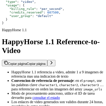
  "type"
: 
"video"
,
  "usage"
: {
    "billing_rule"
: 
"per_second"
,
    "credits_reserved"
: 
607500
,
    "user_group"
: 
"default"
  }
}
HappyHorse 1.1
HappyHorse 1.1 Reference-to-
Video
Copiar página
Copiar página
HappyHorse 1.1 referencia a video, admite 1 a 9 imagenes de
referencia mas una indicacion de texto
Convencion de referencia de personaje
: en el
, use
prompt
las palabras clave
,
,
…
character1
character2
character3
para referenciar en orden las imagenes del array
image_urls
Modo de procesamiento asincrono, utilice el ID de tarea
devuelto para
consultar el estado
Los enlaces de video generados son validos durante 24 horas,