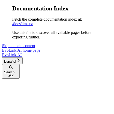
Documentation Index
Fetch the complete documentation index at:
/docs/llms.txt
Use this file to discover all available pages before
exploring further.
Skip to main content
EvoLink.AI
home page
EvoLink.AI
Español
Search...
⌘
K