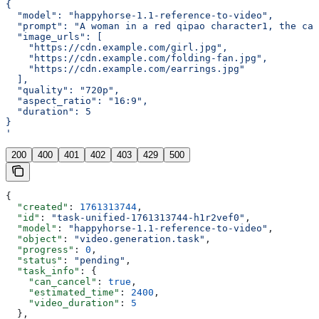
{
  "model": "happyhorse-1.1-reference-to-video",
  "prompt": "A woman in a red qipao character1, the cam
  "image_urls": [
    "https://cdn.example.com/girl.jpg",
    "https://cdn.example.com/folding-fan.jpg",
    "https://cdn.example.com/earrings.jpg"
  ],
  "quality": "720p",
  "aspect_ratio": "16:9",
  "duration": 5
}
'
200
400
401
402
403
429
500
{
  "created"
: 
1761313744
,
  "id"
: 
"task-unified-1761313744-h1r2vef0"
,
  "model"
: 
"happyhorse-1.1-reference-to-video"
,
  "object"
: 
"video.generation.task"
,
  "progress"
: 
0
,
  "status"
: 
"pending"
,
  "task_info"
: {
    "can_cancel"
: 
true
,
    "estimated_time"
: 
2400
,
    "video_duration"
: 
5
  },