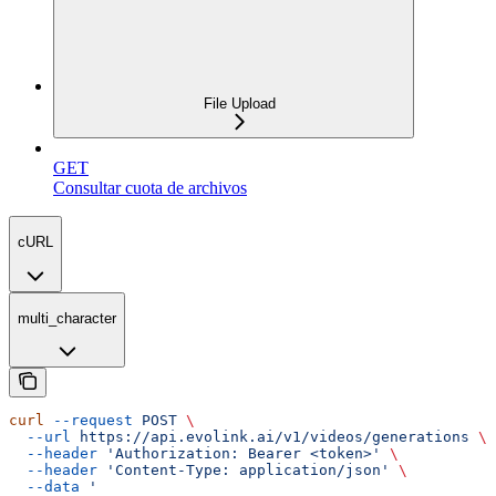
File Upload
GET
Consultar cuota de archivos
cURL
multi_character
curl
 --request
 POST
 \
  --url
 https://api.evolink.ai/v1/videos/generations
 \
  --header
 'Authorization: Bearer <token>'
 \
  --header
 'Content-Type: application/json'
 \
  --data
 '