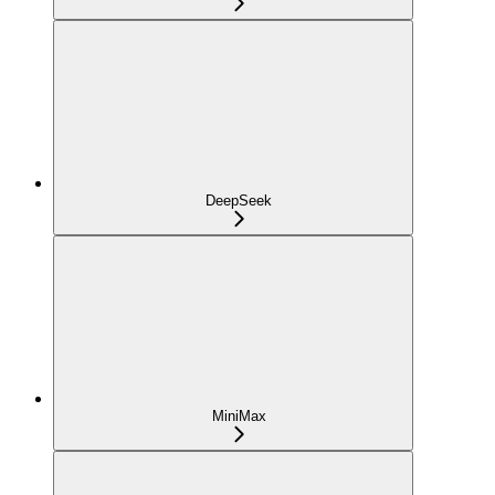
DeepSeek
MiniMax