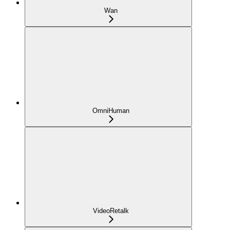
Wan
OmniHuman
VideoRetalk