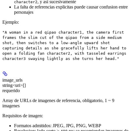
, y asi sucesivamente
character2
La falta de referencias explicitas puede causar confusion entre
personajes
Ejemplo
:
"A woman in a red qipao character1, the camera first
frames the slim cut of the qipao from a side medium
shot, then switches to a low-angle upward shot
capturing details as she gracefully lifts her hand to
open a folding fan character2, with tasseled earrings
character3 swaying lightly as she turns her head."
image_urls
string<uri>[]
requerido
Array de URLs de imagenes de referencia,
obligatorio
,
1 ~ 9
imagenes
Requisitos de imagen:
Formatos admitidos: JPEG, JPG, PNG, WEBP
Resolucion: lado corto ≥
px; se recomiendan imagenes de