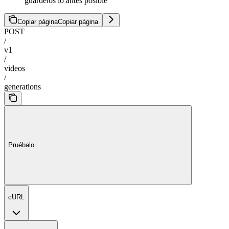
guardelos lo antes posible
Copiar página
Copiar página
POST
/
v1
/
videos
/
generations
Pruébalo
cURL