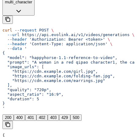
multi_character
curl
 --request
 POST
 \
  --url
 https://api.evolink.ai/v1/videos/generations
 \
  --header
 'Authorization: Bearer <token>'
 \
  --header
 'Content-Type: application/json'
 \
  --data
 '
{
  "model": "happyhorse-1.1-reference-to-video",
  "prompt": "A woman in a red qipao character1, the cam
  "image_urls": [
    "https://cdn.example.com/girl.jpg",
    "https://cdn.example.com/folding-fan.jpg",
    "https://cdn.example.com/earrings.jpg"
  ],
  "quality": "720p",
  "aspect_ratio": "16:9",
  "duration": 5
}
'
200
400
401
402
403
429
500
{