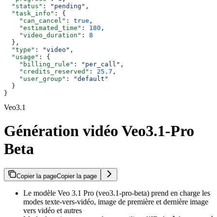
  "status"
: 
"pending"
,
  "task_info"
: {
    "can_cancel"
: 
true
,
    "estimated_time"
: 
180
,
    "video_duration"
: 
8
  },
  "type"
: 
"video"
,
  "usage"
: {
    "billing_rule"
: 
"per_call"
,
    "credits_reserved"
: 
25.7
,
    "user_group"
: 
"default"
  }
}
Veo3.1
Génération vidéo Veo3.1-Pro
Beta
Copier la page
Copier la page
Le modèle Veo 3.1 Pro (veo3.1-pro-beta) prend en charge les
modes texte-vers-vidéo, image de première et dernière image
vers vidéo et autres