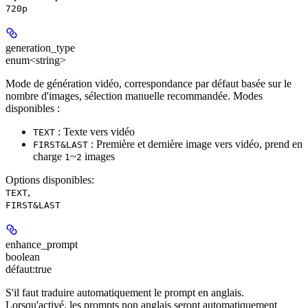
720p
generation_type
enum<string>
Mode de génération vidéo, correspondance par défaut basée sur le
nombre d'images, sélection manuelle recommandée. Modes
disponibles :
: Texte vers vidéo
TEXT
: Première et dernière image vers vidéo, prend en
FIRST&LAST
charge
~
images
1
2
Options disponibles
:
,
TEXT
FIRST&LAST
enhance_prompt
boolean
défaut:
true
S'il faut traduire automatiquement le prompt en anglais.
Lorsqu'activé, les prompts non anglais seront automatiquement