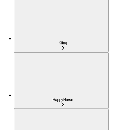
Kling
HappyHorse