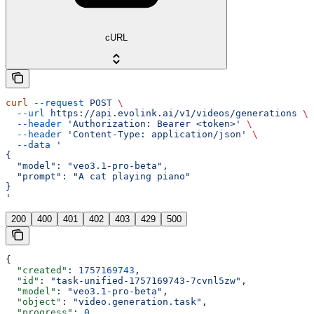
cURL
curl
 --request
 POST
 \
  --url
 https://api.evolink.ai/v1/videos/generations
 \
  --header
 'Authorization: Bearer <token>'
 \
  --header
 'Content-Type: application/json'
 \
  --data
 '
{
  "model": "veo3.1-pro-beta",
  "prompt": "A cat playing piano"
}
'
200
400
401
402
403
429
500
{
  "created"
: 
1757169743
,
  "id"
: 
"task-unified-1757169743-7cvnl5zw"
,
  "model"
: 
"veo3.1-pro-beta"
,
  "object"
: 
"video.generation.task"
,
  "progress"
: 
0
,