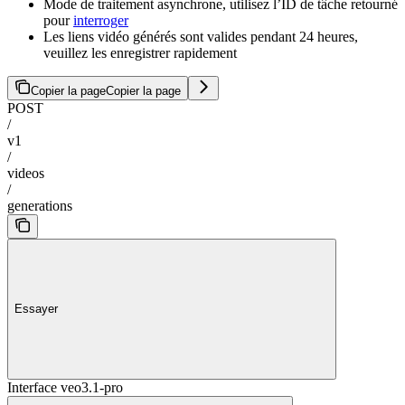
Mode de traitement asynchrone, utilisez l’ID de tâche retourné
pour
interroger
Les liens vidéo générés sont valides pendant 24 heures,
veuillez les enregistrer rapidement
Copier la page
Copier la page
POST
/
v1
/
videos
/
generations
Essayer
Interface veo3.1-pro