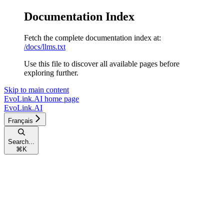
Documentation Index
Fetch the complete documentation index at:
/docs/llms.txt
Use this file to discover all available pages before
exploring further.
Skip to main content
EvoLink.AI
home page
EvoLink.AI
Français
Search...
⌘
K