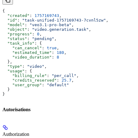
{
  "created"
: 
1757169743
,
  "id"
: 
"task-unified-1757169743-7cvnl5zw"
,
  "model"
: 
"veo3.1-pro-beta"
,
  "object"
: 
"video.generation.task"
,
  "progress"
: 
0
,
  "status"
: 
"pending"
,
  "task_info"
: {
    "can_cancel"
: 
true
,
    "estimated_time"
: 
180
,
    "video_duration"
: 
8
  },
  "type"
: 
"video"
,
  "usage"
: {
    "billing_rule"
: 
"per_call"
,
    "credits_reserved"
: 
25.7
,
    "user_group"
: 
"default"
  }
}
Autorisations
Authorization