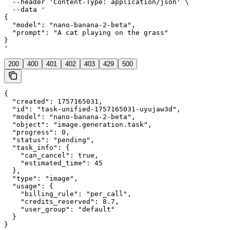
  --header 'Content-Type: application/json' \

  --data '

{

  "model": "nano-banana-2-beta",

  "prompt": "A cat playing on the grass"

}

'
200
400
401
402
403
429
500
{

  "created": 1757165031,

  "id": "task-unified-1757165031-uyujaw3d",

  "model": "nano-banana-2-beta",

  "object": "image.generation.task",

  "progress": 0,

  "status": "pending",

  "task_info": {

    "can_cancel": true,

    "estimated_time": 45

  },

  "type": "image",

  "usage": {

    "billing_rule": "per_call",

    "credits_reserved": 8.7,

    "user_group": "default"

  }

}