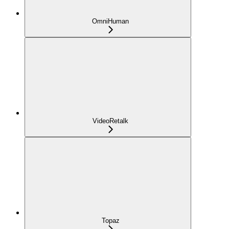
OmniHuman
VideoRetalk
Topaz