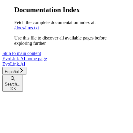
Documentation Index
Fetch the complete documentation index at:
/docs/llms.txt
Use this file to discover all available pages before
exploring further.
Skip to main content
EvoLink.AI
home page
EvoLink.AI
Español
Search...
⌘
K