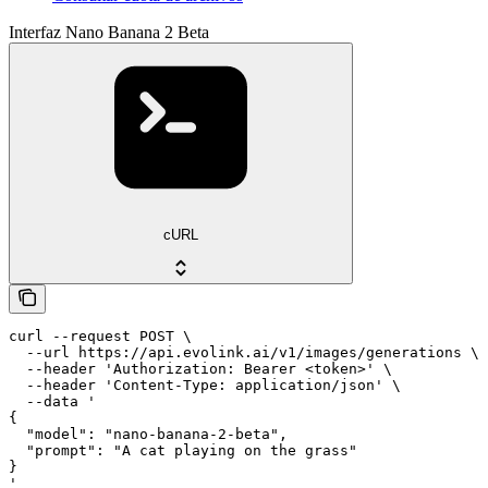
Interfaz Nano Banana 2 Beta
cURL
curl --request POST \

  --url https://api.evolink.ai/v1/images/generations \

  --header 'Authorization: Bearer <token>' \

  --header 'Content-Type: application/json' \

  --data '

{

  "model": "nano-banana-2-beta",

  "prompt": "A cat playing on the grass"

}

'