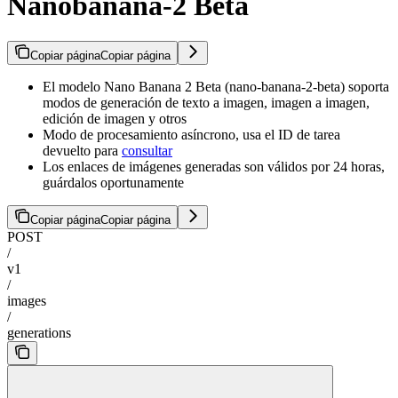
Nanobanana-2 Beta
Copiar página
Copiar página
El modelo Nano Banana 2 Beta (nano-banana-2-beta) soporta
modos de generación de texto a imagen, imagen a imagen,
edición de imagen y otros
Modo de procesamiento asíncrono, usa el ID de tarea
devuelto para
consultar
Los enlaces de imágenes generadas son válidos por 24 horas,
guárdalos oportunamente
Copiar página
Copiar página
POST
/
v1
/
images
/
generations