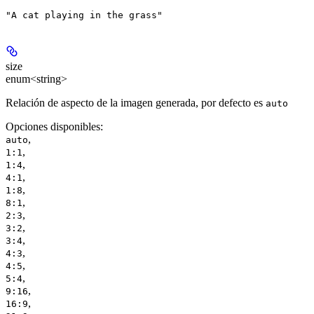
"A cat playing in the grass"
size
enum<string>
Relación de aspecto de la imagen generada, por defecto es
auto
Opciones disponibles
:
,
auto
,
1:1
,
1:4
,
4:1
,
1:8
,
8:1
,
2:3
,
3:2
,
3:4
,
4:3
,
4:5
,
5:4
,
9:16
,
16:9