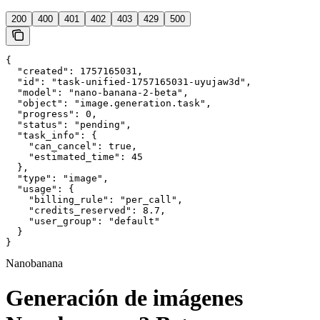
200
400
401
402
403
429
500
{

  "created": 1757165031,

  "id": "task-unified-1757165031-uyujaw3d",

  "model": "nano-banana-2-beta",

  "object": "image.generation.task",

  "progress": 0,

  "status": "pending",

  "task_info": {

    "can_cancel": true,

    "estimated_time": 45

  },

  "type": "image",

  "usage": {

    "billing_rule": "per_call",

    "credits_reserved": 8.7,

    "user_group": "default"

  }

}
Nanobanana
Generación de imágenes