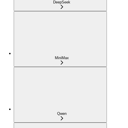
DeepSeek
MiniMax
Qwen