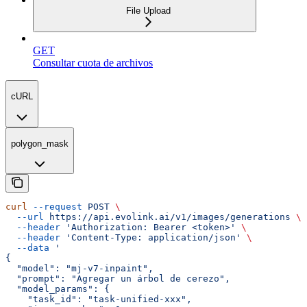
File Upload
GET
Consultar cuota de archivos
cURL
polygon_mask
curl
 --request
 POST
 \
  --url
 https://api.evolink.ai/v1/images/generations
 \
  --header
 'Authorization: Bearer <token>'
 \
  --header
 'Content-Type: application/json'
 \
  --data
 '
{
  "model": "mj-v7-inpaint",
  "prompt": "Agregar un árbol de cerezo",
  "model_params": {
    "task_id": "task-unified-xxx",