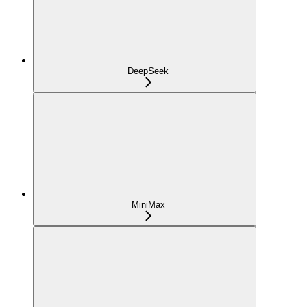
DeepSeek
MiniMax