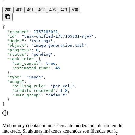
'
200
400
401
402
403
429
500
{
  "created"
: 
1757165031
,
  "id"
: 
"task-unified-1757165031-mjv7"
,
  "model"
: 
"<string>"
,
  "object"
: 
"image.generation.task"
,
  "progress"
: 
0
,
  "status"
: 
"pending"
,
  "task_info"
: {
    "can_cancel"
: 
true
,
    "estimated_time"
: 
45
  },
  "type"
: 
"image"
,
  "usage"
: {
    "billing_rule"
: 
"per_call"
,
    "credits_reserved"
: 
1.8
,
    "user_group"
: 
"default"
  }
}
Midjourney cuenta con un sistema de moderación de contenido
integrado. Si algunas imágenes generadas son filtradas por la