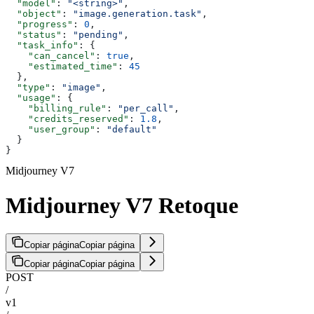
  "model"
: 
"<string>"
,
  "object"
: 
"image.generation.task"
,
  "progress"
: 
0
,
  "status"
: 
"pending"
,
  "task_info"
: {
    "can_cancel"
: 
true
,
    "estimated_time"
: 
45
  },
  "type"
: 
"image"
,
  "usage"
: {
    "billing_rule"
: 
"per_call"
,
    "credits_reserved"
: 
1.8
,
    "user_group"
: 
"default"
  }
}
Midjourney V7
Midjourney V7 Retoque
Copiar página
Copiar página
Copiar página
Copiar página
POST
/
v1