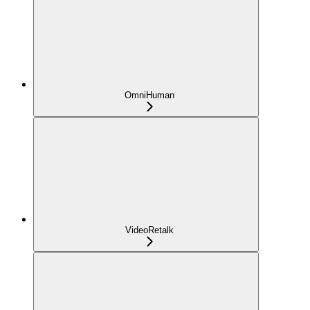
OmniHuman
VideoRetalk