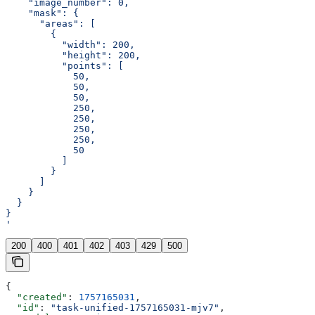
    "image_number": 0,
    "mask": {
      "areas": [
        {
          "width": 200,
          "height": 200,
          "points": [
            50,
            50,
            50,
            250,
            250,
            250,
            250,
            50
          ]
        }
      ]
    }
  }
}
'
200
400
401
402
403
429
500
{
  "created"
: 
1757165031
,
  "id"
: 
"task-unified-1757165031-mjv7"
,