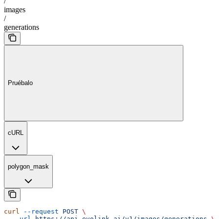
/
images
/
generations
Pruébalo
cURL
polygon_mask
curl
 --request
 POST
 \
  --url
 https://api.evolink.ai/v1/images/generations
 \