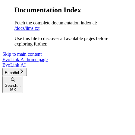
Documentation Index
Fetch the complete documentation index at:
/docs/llms.txt
Use this file to discover all available pages before
exploring further.
Skip to main content
EvoLink.AI
home page
EvoLink.AI
Español
Search...
⌘
K