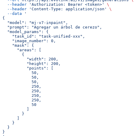
  --header
 'Authorization: Bearer <token>'
 \
  --header
 'Content-Type: application/json'
 \
  --data
 '
{
  "model": "mj-v7-inpaint",
  "prompt": "Agregar un árbol de cerezo",
  "model_params": {
    "task_id": "task-unified-xxx",
    "image_number": 0,
    "mask": {
      "areas": [
        {
          "width": 200,
          "height": 200,
          "points": [
            50,
            50,
            50,
            250,
            250,
            250,
            250,
            50
          ]
        }
      ]
    }
  }
}