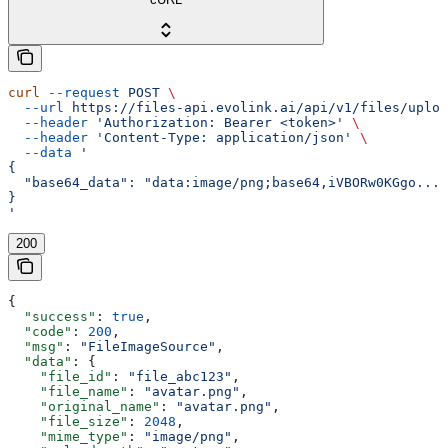
curl
 --request
 POST
 \
  --url
 https://files-api.evolink.ai/api/v1/files/uploa
  --header
 'Authorization: Bearer <token>'
 \
  --header
 'Content-Type: application/json'
 \
  --data
 '
{
  "base64_data": "data:image/png;base64,iVBORw0KGgo..."
}
'
200
{
  "success"
: 
true
,
  "code"
: 
200
,
  "msg"
: 
"FileImageSource"
,
  "data"
: {
    "file_id"
: 
"file_abc123"
,
    "file_name"
: 
"avatar.png"
,
    "original_name"
: 
"avatar.png"
,
    "file_size"
: 
2048
,
    "mime_type"
: 
"image/png"
,