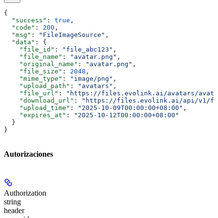
{
  "success"
: 
true
,
  "code"
: 
200
,
  "msg"
: 
"FileImageSource"
,
  "data"
: {
    "file_id"
: 
"file_abc123"
,
    "file_name"
: 
"avatar.png"
,
    "original_name"
: 
"avatar.png"
,
    "file_size"
: 
2048
,
    "mime_type"
: 
"image/png"
,
    "upload_path"
: 
"avatars"
,
    "file_url"
: 
"https://files.evolink.ai/avatars/avata
    "download_url"
: 
"https://files.evolink.ai/api/v1/fi
    "upload_time"
: 
"2025-10-09T00:00:00+08:00"
,
    "expires_at"
: 
"2025-10-12T00:00:00+08:00"
  }
}
Autorizaciones
Authorization
string
header