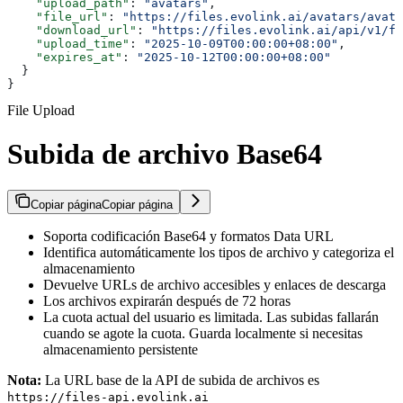
    "upload_path"
: 
"avatars"
,
    "file_url"
: 
"https://files.evolink.ai/avatars/avata
    "download_url"
: 
"https://files.evolink.ai/api/v1/fi
    "upload_time"
: 
"2025-10-09T00:00:00+08:00"
,
    "expires_at"
: 
"2025-10-12T00:00:00+08:00"
  }
}
File Upload
Subida de archivo Base64
Copiar página
Copiar página
Soporta codificación Base64 y formatos Data URL
Identifica automáticamente los tipos de archivo y categoriza el
almacenamiento
Devuelve URLs de archivo accesibles y enlaces de descarga
Los archivos expirarán después de 72 horas
La cuota actual del usuario es limitada. Las subidas fallarán
cuando se agote la cuota. Guarda localmente si necesitas
almacenamiento persistente
Nota:
La URL base de la API de subida de archivos es
https://files-api.evolink.ai