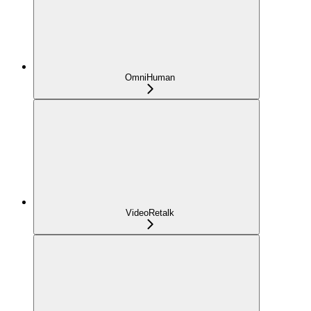
OmniHuman
VideoRetalk