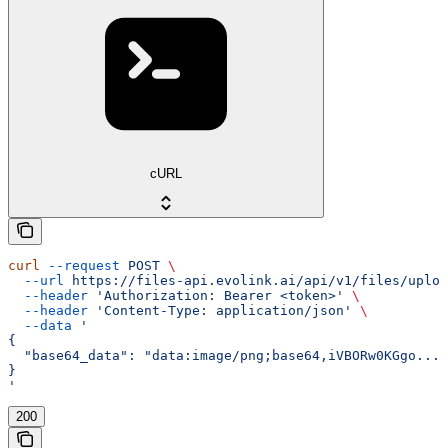
cURL
curl
 --request
 POST
 \
  --url
 https://files-api.evolink.ai/api/v1/files/uploa
  --header
 'Authorization: Bearer <token>'
 \
  --header
 'Content-Type: application/json'
 \
  --data
 '
{
  "base64_data": "data:image/png;base64,iVBORw0KGgo..."
}
'
200