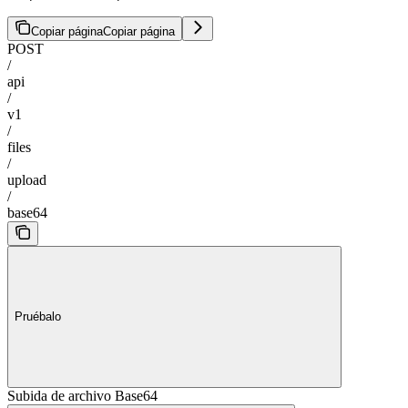
Copiar página
Copiar página
POST
/
api
/
v1
/
files
/
upload
/
base64
Pruébalo
Subida de archivo Base64