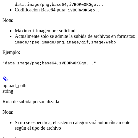
data:image/png;base64,iVBORw0KGgo...
Codificación Base64 pura:
iVBORw0KGgo...
Nota:
Máximo
imagen por solicitud
1
Actualmente solo se admite la subida de archivos en formatos:
,
,
,
image/jpeg
image/png
image/gif
image/webp
Ejemplo
:
"data:image/png;base64,iVBORw0KGgo..."
upload_path
string
Ruta de subida personalizada
Nota:
Si no se especifica, el sistema categorizará automáticamente
según el tipo de archivo