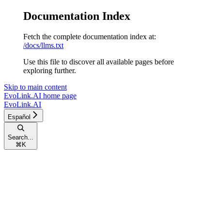
Documentation Index
Fetch the complete documentation index at:
/docs/llms.txt
Use this file to discover all available pages before
exploring further.
Skip to main content
EvoLink.AI
home page
EvoLink.AI
Español
Search...
⌘
K