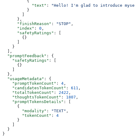
          {
            "text"
: 
"Hello! I'm glad to introduce mysel
          }
        ]
      },
      "finishReason"
: 
"STOP"
,
      "index"
: 
0
,
      "safetyRatings"
: [
        {}
      ]
    }
  ],
  "promptFeedback"
: {
    "safetyRatings"
: [
      {}
    ]
  },
  "usageMetadata"
: {
    "promptTokenCount"
: 
4
,
    "candidatesTokenCount"
: 
611
,
    "totalTokenCount"
: 
2422
,
    "thoughtsTokenCount"
: 
1807
,
    "promptTokensDetails"
: [
      {
        "modality"
: 
"TEXT"
,
        "tokenCount"
: 
4
      }
    ]
  }
}