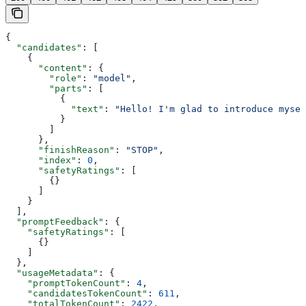
{
  "candidates"
: [
    {
      "content"
: {
        "role"
: 
"model"
,
        "parts"
: [
          {
            "text"
: 
"Hello! I'm glad to introduce mysel
          }
        ]
      },
      "finishReason"
: 
"STOP"
,
      "index"
: 
0
,
      "safetyRatings"
: [
        {}
      ]
    }
  ],
  "promptFeedback"
: {
    "safetyRatings"
: [
      {}
    ]
  },
  "usageMetadata"
: {
    "promptTokenCount"
: 
4
,
    "candidatesTokenCount"
: 
611
,
    "totalTokenCount"
: 
2422
,