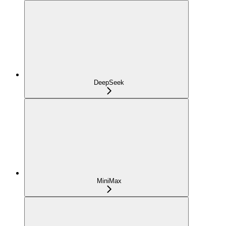
DeepSeek
MiniMax