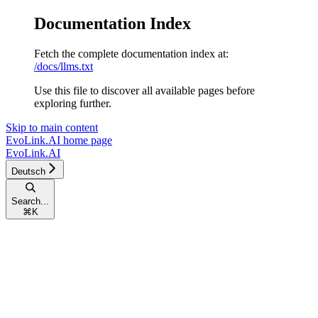
Documentation Index
Fetch the complete documentation index at:
/docs/llms.txt
Use this file to discover all available pages before
exploring further.
Skip to main content
EvoLink.AI
home page
EvoLink.AI
Deutsch
Search...
⌘
K