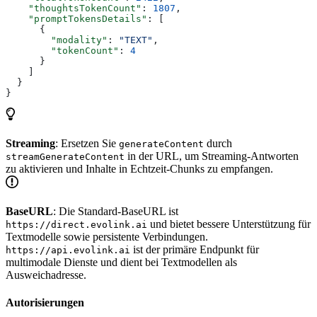
    "thoughtsTokenCount"
: 
1807
,
    "promptTokensDetails"
: [
      {
        "modality"
: 
"TEXT"
,
        "tokenCount"
: 
4
      }
    ]
  }
}
Streaming
: Ersetzen Sie
durch
generateContent
in der URL, um Streaming-Antworten
streamGenerateContent
zu aktivieren und Inhalte in Echtzeit-Chunks zu empfangen.
BaseURL
: Die Standard-BaseURL ist
und bietet bessere Unterstützung für
https://direct.evolink.ai
Textmodelle sowie persistente Verbindungen.
ist der primäre Endpunkt für
https://api.evolink.ai
multimodale Dienste und dient bei Textmodellen als
Ausweichadresse.
Autorisierungen