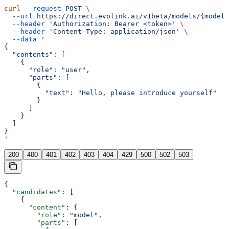
curl
 --request
 POST
 \
  --url
 https://direct.evolink.ai/v1beta/models/{model}
  --header
 'Authorization: Bearer <token>'
 \
  --header
 'Content-Type: application/json'
 \
  --data
 '
{
  "contents": [
    {
      "role": "user",
      "parts": [
        {
          "text": "Hello, please introduce yourself"
        }
      ]
    }
  ]
}
'
200
400
401
402
403
404
429
500
502
503
{
  "candidates"
: [
    {
      "content"
: {
        "role"
: 
"model"
,
        "parts"
: [