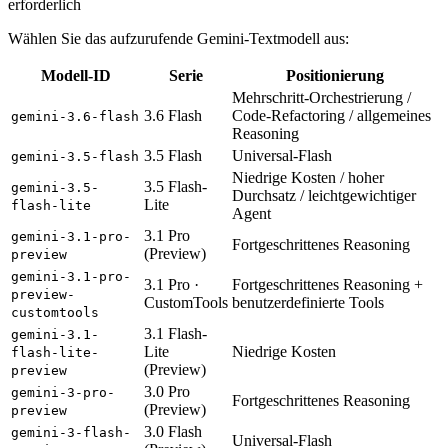
erforderlich
Wählen Sie das aufzurufende Gemini-Textmodell aus:
Modell-ID
Serie
Positionierung
Mehrschritt-Orchestrierung /
3.6 Flash
Code-Refactoring / allgemeines
gemini-3.6-flash
Reasoning
3.5 Flash
Universal-Flash
gemini-3.5-flash
Niedrige Kosten / hoher
3.5 Flash-
gemini-3.5-
Durchsatz / leichtgewichtiger
Lite
flash-lite
Agent
3.1 Pro
gemini-3.1-pro-
Fortgeschrittenes Reasoning
(Preview)
preview
gemini-3.1-pro-
3.1 Pro ·
Fortgeschrittenes Reasoning +
preview-
CustomTools
benutzerdefinierte Tools
customtools
3.1 Flash-
gemini-3.1-
Lite
Niedrige Kosten
flash-lite-
(Preview)
preview
3.0 Pro
gemini-3-pro-
Fortgeschrittenes Reasoning
(Preview)
preview
3.0 Flash
gemini-3-flash-
Universal-Flash