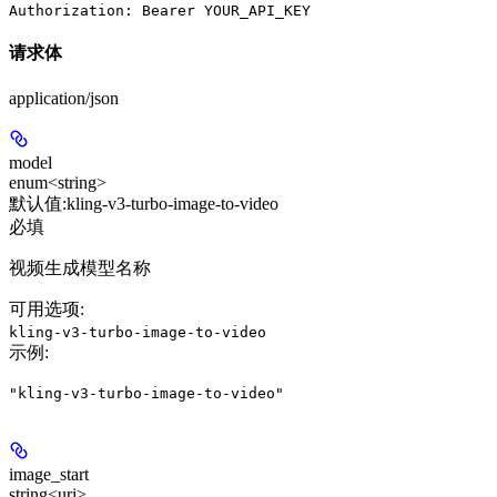
Authorization: Bearer YOUR_API_KEY
请求体
application/json
model
enum<string>
默认值:
kling-v3-turbo-image-to-video
必填
视频生成模型名称
可用选项
:
kling-v3-turbo-image-to-video
示例
:
"kling-v3-turbo-image-to-video"
image_start
string<uri>