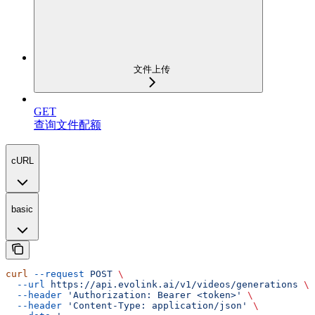
文件上传
GET
查询文件配额
cURL
basic
curl
 --request
 POST
 \
  --url
 https://api.evolink.ai/v1/videos/generations
 \
  --header
 'Authorization: Bearer <token>'
 \
  --header
 'Content-Type: application/json'
 \