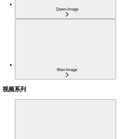
Qwen-Image
Wan-Image
视频系列