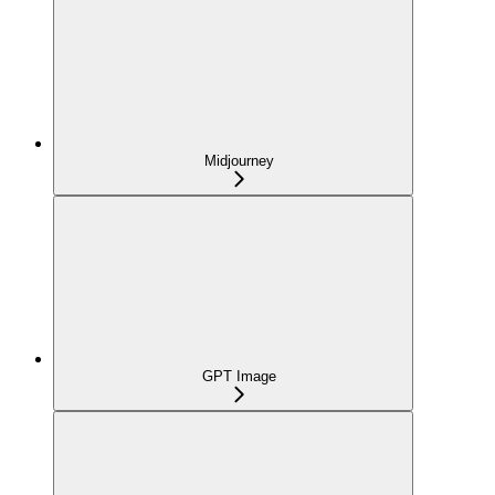
Midjourney
GPT Image