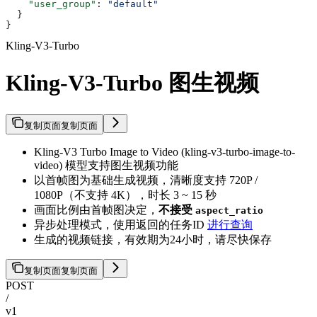
    "user_group"
: 
"default"
  }
}
Kling-V3-Turbo
Kling-V3-Turbo 图生视频
复制页面
复制页面
Kling-V3 Turbo Image to Video (kling-v3-turbo-image-to-
video) 模型支持图生视频功能
以首帧图为基础生成视频，清晰度支持 720P /
1080P（不支持 4K），时长 3 ~ 15 秒
画面比例由首帧图决定，
不接受
aspect_ratio
异步处理模式，使用返回的任务ID
进行查询
生成的视频链接，有效期为24小时，请尽快保存
复制页面
复制页面
POST
/
v1