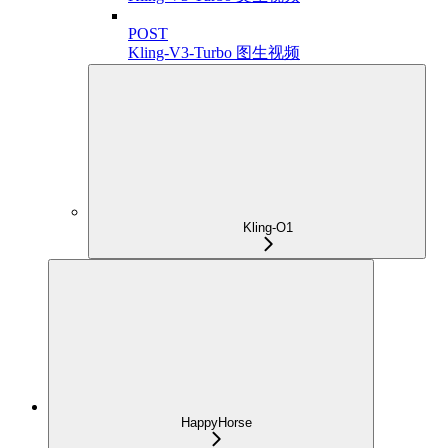
POST
Kling-V3-Turbo 图生视频
Kling-O1
HappyHorse