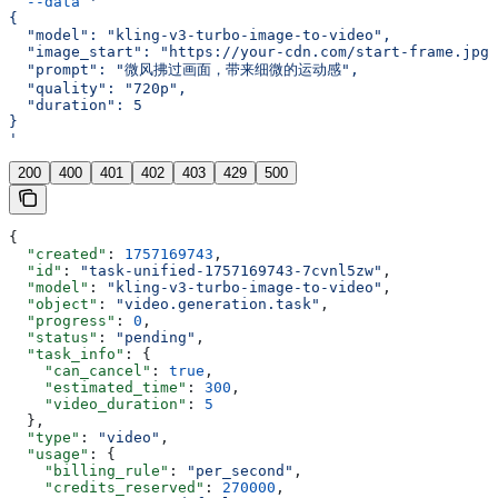
  --data
 '
{
  "model": "kling-v3-turbo-image-to-video",
  "image_start": "https://your-cdn.com/start-frame.jpg"
  "prompt": "微风拂过画面，带来细微的运动感",
  "quality": "720p",
  "duration": 5
}
'
200
400
401
402
403
429
500
{
  "created"
: 
1757169743
,
  "id"
: 
"task-unified-1757169743-7cvnl5zw"
,
  "model"
: 
"kling-v3-turbo-image-to-video"
,
  "object"
: 
"video.generation.task"
,
  "progress"
: 
0
,
  "status"
: 
"pending"
,
  "task_info"
: {
    "can_cancel"
: 
true
,
    "estimated_time"
: 
300
,
    "video_duration"
: 
5
  },
  "type"
: 
"video"
,
  "usage"
: {
    "billing_rule"
: 
"per_second"
,
    "credits_reserved"
: 
270000
,