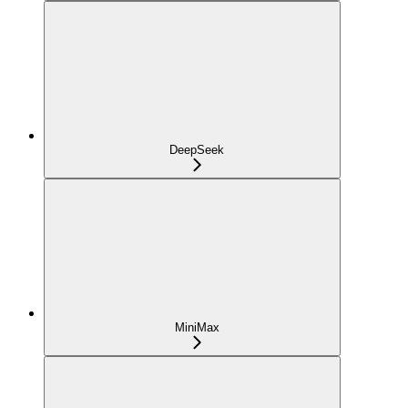
DeepSeek
MiniMax