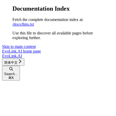
Documentation Index
Fetch the complete documentation index at:
/docs/llms.txt
Use this file to discover all available pages before
exploring further.
Skip to main content
EvoLink.AI
home page
EvoLink.AI
简体中文
Search...
⌘
K