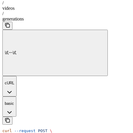
/
videos
/
generations
试一试
cURL
basic
curl
 --request
 POST
 \