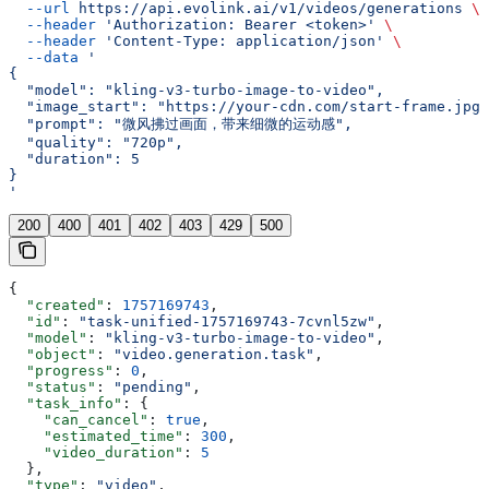
  --url
 https://api.evolink.ai/v1/videos/generations
 \
  --header
 'Authorization: Bearer <token>'
 \
  --header
 'Content-Type: application/json'
 \
  --data
 '
{
  "model": "kling-v3-turbo-image-to-video",
  "image_start": "https://your-cdn.com/start-frame.jpg"
  "prompt": "微风拂过画面，带来细微的运动感",
  "quality": "720p",
  "duration": 5
}
'
200
400
401
402
403
429
500
{
  "created"
: 
1757169743
,
  "id"
: 
"task-unified-1757169743-7cvnl5zw"
,
  "model"
: 
"kling-v3-turbo-image-to-video"
,
  "object"
: 
"video.generation.task"
,
  "progress"
: 
0
,
  "status"
: 
"pending"
,
  "task_info"
: {
    "can_cancel"
: 
true
,
    "estimated_time"
: 
300
,
    "video_duration"
: 
5
  },
  "type"
: 
"video"
,