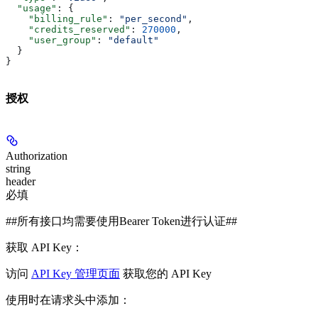
  "usage"
: {
    "billing_rule"
: 
"per_second"
,
    "credits_reserved"
: 
270000
,
    "user_group"
: 
"default"
  }
}
授权
Authorization
string
header
必填
##所有接口均需要使用Bearer Token进行认证##
获取 API Key：
访问
API Key 管理页面
获取您的 API Key
使用时在请求头中添加：