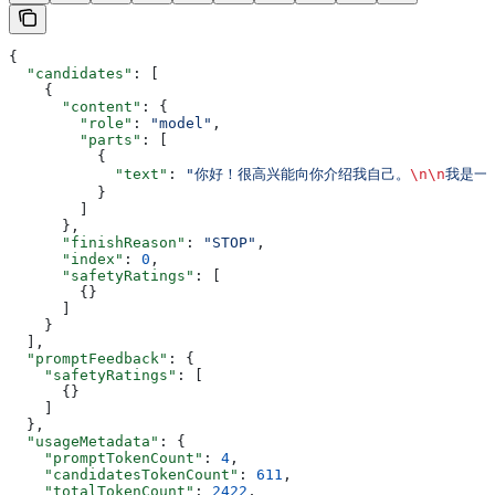
{
  "candidates"
: [
    {
      "content"
: {
        "role"
: 
"model"
,
        "parts"
: [
          {
            "text"
: 
"你好！很高兴能向你介绍我自己。
\n\n
我是一个
          }
        ]
      },
      "finishReason"
: 
"STOP"
,
      "index"
: 
0
,
      "safetyRatings"
: [
        {}
      ]
    }
  ],
  "promptFeedback"
: {
    "safetyRatings"
: [
      {}
    ]
  },
  "usageMetadata"
: {
    "promptTokenCount"
: 
4
,
    "candidatesTokenCount"
: 
611
,
    "totalTokenCount"
: 
2422
,