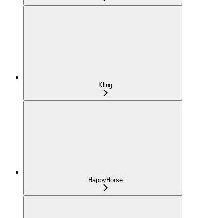
Kling
HappyHorse