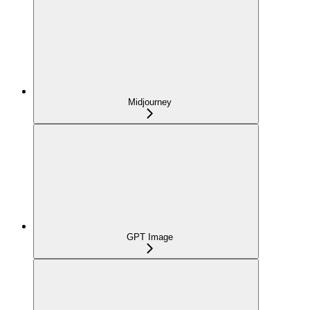
Midjourney
GPT Image