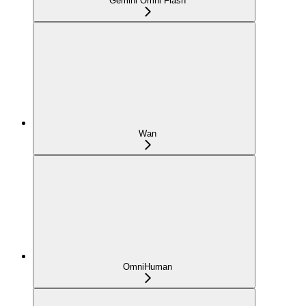
Gemini Omni Flash
Wan
OmniHuman