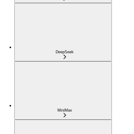
DeepSeek
MiniMax