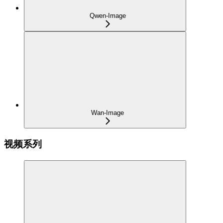
Qwen-Image
Wan-Image
视频系列