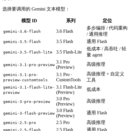
选择要调用的 Gemini 文本模型：
模型 ID
系列
定位
多步编排 / 代码重构
3.6 Flash
gemini-3.6-flash
/ 通用推理
3.5 Flash
通用 Flash
gemini-3.5-flash
低成本 / 高吞吐 / 轻
3.5 Flash-Lite
gemini-3.5-flash-lite
量 agent
3.1 Pro
高级推理
gemini-3.1-pro-preview
(Preview)
高级推理 + 自定义
3.1 Pro ·
gemini-3.1-pro-
CustomTools
工具
preview-customtools
3.1 Flash-Lite
gemini-3.1-flash-lite-
低成本
(Preview)
preview
3.0 Pro
高级推理
gemini-3-pro-preview
(Preview)
3.0 Flash
通用 Flash
gemini-3-flash-preview
(Preview)
2.5 Pro
高级推理
gemini-2.5-pro
2.5 Flash
通用 Flash
gemini-2.5-flash