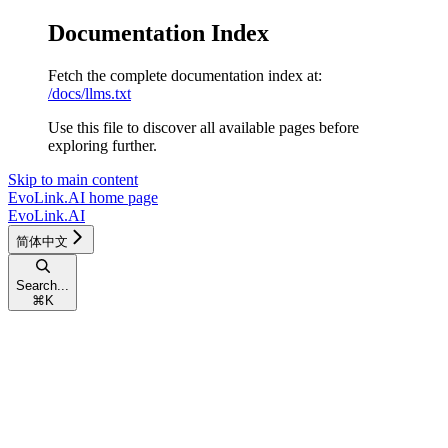
Documentation Index
Fetch the complete documentation index at:
/docs/llms.txt
Use this file to discover all available pages before
exploring further.
Skip to main content
EvoLink.AI
home page
EvoLink.AI
简体中文
Search...
⌘
K