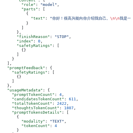
      "content"
: {
        "role"
: 
"model"
,
        "parts"
: [
          {
            "text"
: 
"你好！很高兴能向你介绍我自己。
\n\n
我是一个
          }
        ]
      },
      "finishReason"
: 
"STOP"
,
      "index"
: 
0
,
      "safetyRatings"
: [
        {}
      ]
    }
  ],
  "promptFeedback"
: {
    "safetyRatings"
: [
      {}
    ]
  },
  "usageMetadata"
: {
    "promptTokenCount"
: 
4
,
    "candidatesTokenCount"
: 
611
,
    "totalTokenCount"
: 
2422
,
    "thoughtsTokenCount"
: 
1807
,
    "promptTokensDetails"
: [
      {
        "modality"
: 
"TEXT"
,
        "tokenCount"
: 
4
      }