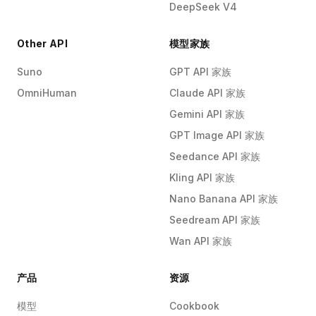
DeepSeek V4
Other API
模型家族
Suno
GPT API 家族
OmniHuman
Claude API 家族
Gemini API 家族
GPT Image API 家族
Seedance API 家族
Kling API 家族
Nano Banana API 家族
Seedream API 家族
Wan API 家族
产品
资源
模型
Cookbook