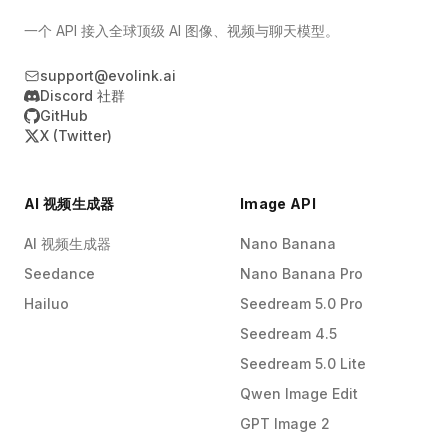
一个 API 接入全球顶级 AI 图像、视频与聊天模型。
support@evolink.ai
Discord 社群
GitHub
X (Twitter)
AI 视频生成器
Image API
AI 视频生成器
Nano Banana
Seedance
Nano Banana Pro
Hailuo
Seedream 5.0 Pro
Seedream 4.5
Seedream 5.0 Lite
Qwen Image Edit
GPT Image 2