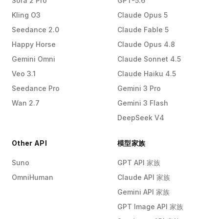
Sora 2 Pro
GPT-5.6
Kling O3
Claude Opus 5
Seedance 2.0
Claude Fable 5
Happy Horse
Claude Opus 4.8
Gemini Omni
Claude Sonnet 4.5
Veo 3.1
Claude Haiku 4.5
Seedance Pro
Gemini 3 Pro
Wan 2.7
Gemini 3 Flash
DeepSeek V4
Other API
模型家族
Suno
GPT API 家族
OmniHuman
Claude API 家族
Gemini API 家族
GPT Image API 家族