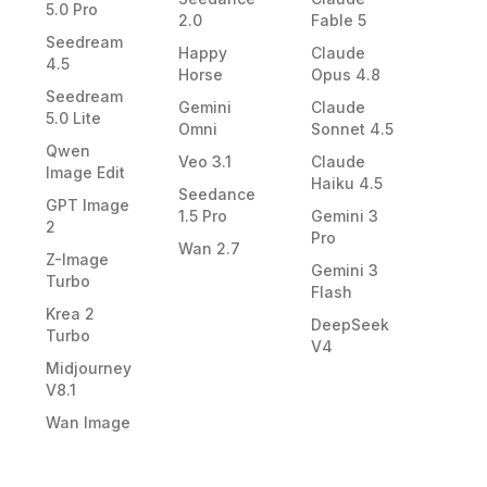
5.0 Pro
2.0
Fable 5
Seedream
Happy
Claude
4.5
Horse
Opus 4.8
Seedream
Gemini
Claude
5.0 Lite
Omni
Sonnet 4.5
Qwen
Veo 3.1
Claude
Image Edit
Haiku 4.5
Seedance
GPT Image
1.5 Pro
Gemini 3
2
Pro
Wan 2.7
Z-Image
Gemini 3
Turbo
Flash
Krea 2
DeepSeek
Turbo
V4
Midjourney
V8.1
Wan Image