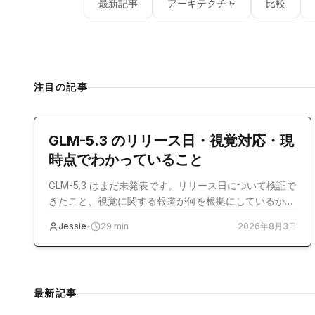
最新記事
アーキテクチャ
比較
注目の記事
model-release
GLM-5.3 のリリース日・視覚対応・現
時点でわかっていること
GLM-5.3 はまだ未発表です。リリース日について検証で
きたこと、視覚に関する報道が何を根拠にしているか、
そして今すぐ使える選択肢を整理します。
Jessie
•
29
min
2026年8月3日
最新記事
guide