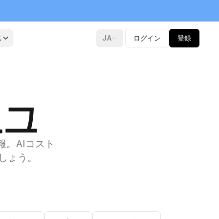
ス
JA
ログイン
登録
로그
報。AIコスト
しょう。