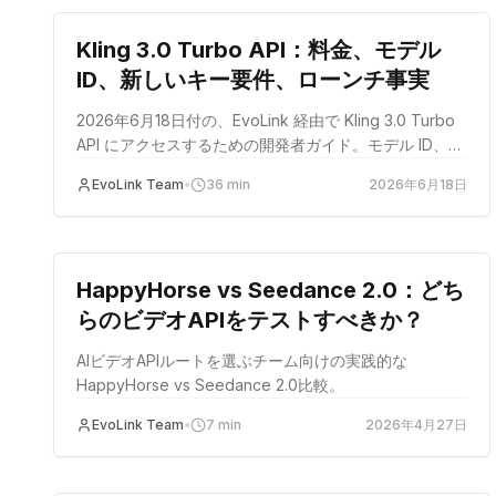
Kling 3.0 Turbo API：料金、モデル
ID、新しいキー要件、ローンチ事実
2026年6月18日付の、EvoLink 経由で Kling 3.0 Turbo
API にアクセスするための開発者ガイド。モデル ID、公
式リスト料金、ルート料金、尺のルール、ローンチ事
EvoLink Team
•
36
min
2026年6月18日
実、キー要件を含みます。
比較
HappyHorse vs Seedance 2.0：どち
らのビデオAPIをテストすべきか？
AIビデオAPIルートを選ぶチーム向けの実践的な
HappyHorse vs Seedance 2.0比較。
EvoLink Team
•
7
min
2026年4月27日
比較