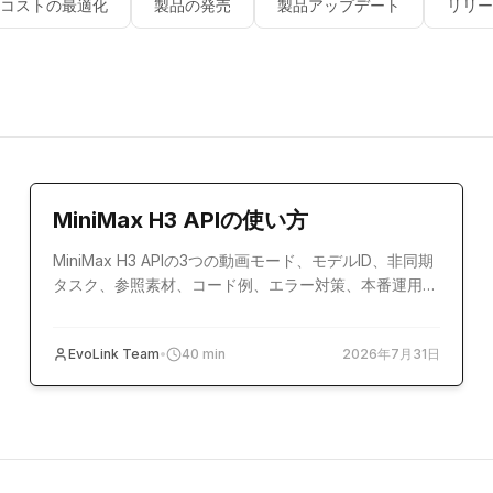
コストの最適化
製品の発売
製品アップデート
リリー
チュートリアル
MiniMax H3 APIの使い方
MiniMax H3 APIの3つの動画モード、モデルID、非同期
タスク、参照素材、コード例、エラー対策、本番運用を
解説する実践ガイドです。
EvoLink Team
•
40
min
2026年7月31日
比較