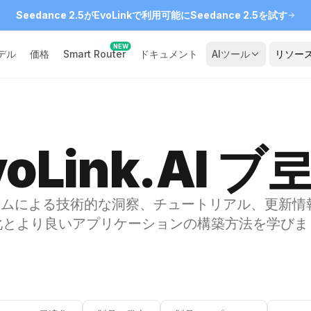
Seedance 2.5がEvoLinkで利用可能に
Seedance 2.5を試す
NEW
デル
価格
Smart Router
ドキュメント
AIツール
リソー
voLink.AI ブ
kチームによる技術的な洞察、チュートリアル、更新情
化とより良いアプリケーションの構築方法を学びま