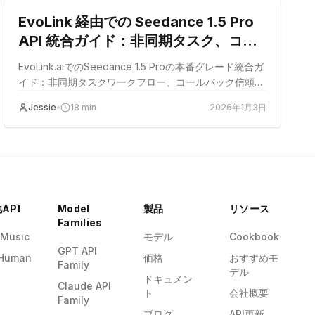
EvoLink 経由での Seedance 1.5 Pro
API 統合ガイド：非同期タスク、コー
ルバック、生成モードの詳細
EvoLink.aiでのSeedance 1.5 Proの本番グレード統合ガ
イド：非同期タスクワークフロー、コールバック信頼
性、モード検出（テキスト/画像/前後フレーム）、アセ
Jessie
•
18
min
2026年1月3日
ット保持、失敗処理、ユニットエコノミクスモデルを網
羅。
API
Model
製品
リソース
Families
 Music
モデル
Cookbook
GPT API
Human
価格
おすすめモ
Family
デル
ドキュメン
Claude API
ト
会社概要
Family
ブログ
API更新