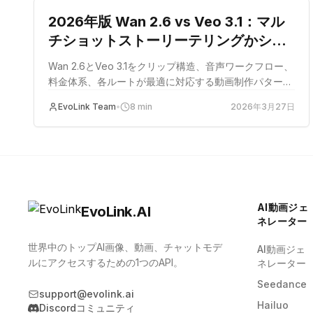
2026年版 Wan 2.6 vs Veo 3.1：マル
チショットストーリーテリングかシー
ン拡張か？
Wan 2.6とVeo 3.1をクリップ構造、音声ワークフロー、
料金体系、各ルートが最適に対応する動画制作パターン
の観点で比較します。
EvoLink Team
•
8
min
2026年3月27日
AI動画ジェ
EvoLink.AI
ネレーター
世界中のトップAI画像、動画、チャットモデ
AI動画ジェ
ルにアクセスするための1つのAPI。
ネレーター
Seedance
support@evolink.ai
Hailuo
Discordコミュニティ