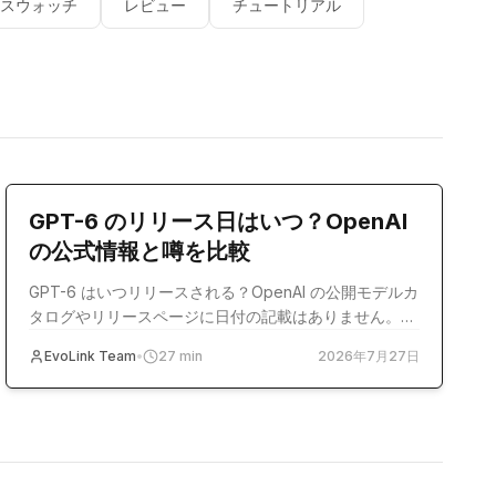
スウォッチ
レビュー
チュートリアル
model-release
GPT-6 のリリース日はいつ？OpenAI
の公式情報と噂を比較
GPT-6 はいつリリースされる？OpenAI の公開モデルカ
タログやリリースページに日付の記載はありません。公
式記録と Reddit、Polymarket などの報道を照合しま
EvoLink Team
•
27
min
2026年7月27日
す。
製品の発売