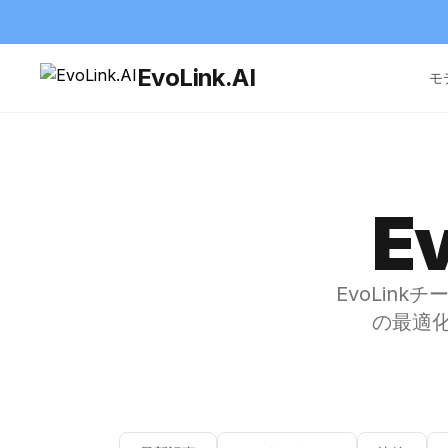
EvoLink.AI
モ
E
EvoLin
の最適