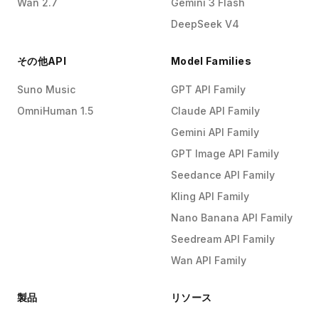
Wan 2.7
Gemini 3 Flash
DeepSeek V4
その他API
Model Families
Suno Music
GPT API Family
OmniHuman 1.5
Claude API Family
Gemini API Family
GPT Image API Family
Seedance API Family
Kling API Family
Nano Banana API Family
Seedream API Family
Wan API Family
製品
リソース