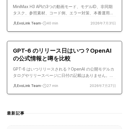
MiniMax H3 APIの3つの動画モード、モデルID、非同期
タスク、参照素材、コード例、エラー対策、本番運用を
解説する実践ガイドです。
EvoLink Team
•
40
min
2026年7月31日
model-release
GPT-6 のリリース日はいつ？OpenAI
の公式情報と噂を比較
GPT-6 はいつリリースされる？OpenAI の公開モデルカ
タログやリリースページに日付の記載はありません。公
式記録と Reddit、Polymarket などの報道を照合しま
EvoLink Team
•
27
min
2026年7月27日
す。
最新記事