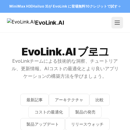
MiniMax H3(Hailuo 3)が EvoLink に登場
無料10クレジットで試す
EvoLink.AI
Open
EvoLink.AI ブ로그
EvoLinkチームによる技術的な洞察、チュートリア
ル、更新情報。AIコストの最適化とより良いアプリ
ケーションの構築方法を学びましょう。
最新記事
アーキテクチャ
比較
コストの最適化
製品の発売
製品アップデート
リリースウォッチ