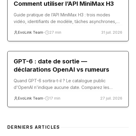
Comment utiliser l’API MiniMax H3
Guide pratique de l’API MiniMax H3 : trois modes
vidéo, identifiants de modèle, tâches asynchrones,
médias de référence, code et production.
EvoLink Team
•
27
min
31 juil. 2026
model-release
GPT-6 : date de sortie —
déclarations OpenAI vs rumeurs
Quand GPT-6 sortira-t-il ? Le catalogue public
d'OpenAI n'indique aucune date. Comparez les
sources officielles aux rumeurs Reddit et Polymarket.
EvoLink Team
•
17
min
27 juil. 2026
DERNIERS ARTICLES
Review