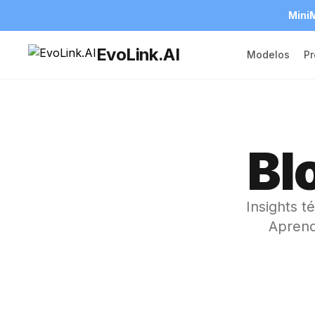
MiniM
EvoLink.AI
Modelos
Pr
Bl
Insights t
Aprend