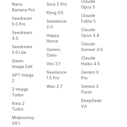
Claude
Nano
Sora 2 Pro
Opus 5
Banana Pro
Kling O3
Claude
Seedream
Seedance
Fable 5
5.0 Pro
2.0
Claude
Seedream
Happy
Opus 4.8
4.5
Horse
Claude
Seedream
Gemini
Sonnet 4.5
5.0 Lite
Omni
Claude
Qwen
Veo 3.1
Haiku 4.5
Image Edit
Seedance
Gemini 3
GPT Image
1.5 Pro
Pro
2
Wan 2.7
Gemini 3
Z-Image
Flash
Turbo
DeepSeek
Krea 2
V4
Turbo
Midjourney
V8.1