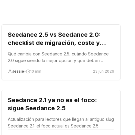
Comparación
Seedance 2.5 vs Seedance 2.0:
checklist de migración, coste y
estabilidad
Qué cambia con Seedance 2.5, cuándo Seedance
2.0 sigue siendo la mejor opción y qué deben
verificar los equipos de EvoLink antes de actualizar
Jessie
•
10
min
23 jun 2026
un flujo de vídeo.
Lanzamiento del producto
Seedance 2.1 ya no es el foco:
sigue Seedance 2.5
Actualización para lectores que llegan al antiguo slug
Seedance 2.1: el foco actual es Seedance 2.5.