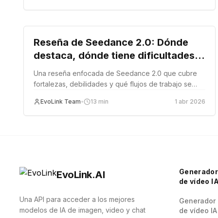
Review
Reseña de Seedance 2.0: Dónde
destaca, dónde tiene dificultades y
para quién es
Una reseña enfocada de Seedance 2.0 que cubre
fortalezas, debilidades y qué flujos de trabajo se
benefician más de su estilo de generación de video
EvoLink Team
•
13
min
1 abr 2026
pesado en referencias.
Generado
EvoLink.AI
de vídeo I
Una API para acceder a los mejores
Generador
modelos de IA de imagen, video y chat
de vídeo IA