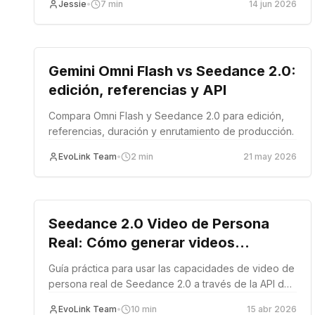
Jessie
•
7
min
14 jun 2026
Comparación
Gemini Omni Flash vs Seedance 2.0:
edición, referencias y API
Compara Omni Flash y Seedance 2.0 para edición,
referencias, duración y enrutamiento de producción.
EvoLink Team
•
2
min
21 may 2026
guide
Seedance 2.0 Video de Persona
Real: Cómo generar videos
realistas de personas reales vía API
Guía práctica para usar las capacidades de video de
persona real de Seedance 2.0 a través de la API de
EvoLink — qué puede hacer, cómo usarlo y cómo se
EvoLink Team
•
10
min
15 abr 2026
compara con las alternativas.