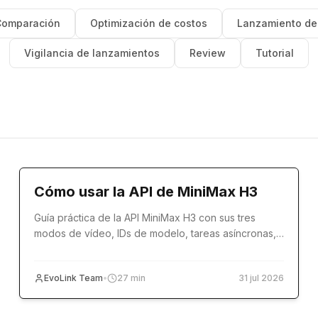
omparación
Optimización de costos
Lanzamiento de
Vigilancia de lanzamientos
Review
Tutorial
Tutorial
Cómo usar la API de MiniMax H3
Guía práctica de la API MiniMax H3 con sus tres
modos de vídeo, IDs de modelo, tareas asíncronas,
referencias, ejemplos de código y producción.
EvoLink Team
•
27
min
31 jul 2026