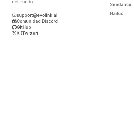
del mundo.
Seedance
Hailuo
support@evolink.ai
Comunidad Discord
GitHub
X (Twitter)