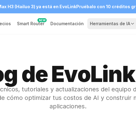
ax H3 (Hailuo 3) ya está en EvoLink
Pruébalo con 10 créditos gr
NEW
ecios
Smart Router
Documentación
Herramientas de IA
og de EvoLink
écnicos, tutoriales y actualizaciones del equipo 
e cómo optimizar tus costos de AI y construir 
aplicaciones.