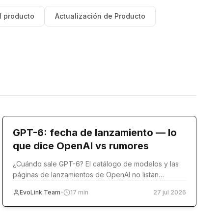
l producto
Actualización de Producto
model-release
GPT-6: fecha de lanzamiento — lo
que dice OpenAI vs rumores
¿Cuándo sale GPT-6? El catálogo de modelos y las
páginas de lanzamientos de OpenAI no listan
ninguna fecha. Compara el registro oficial con Reddit
EvoLink Team
•
17
min
27 jul 2026
y Polymarket.