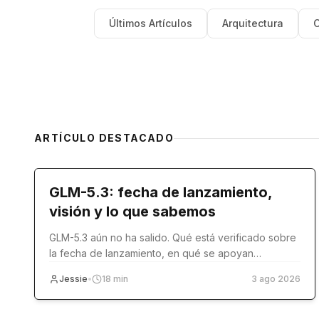
Últimos Artículos
Arquitectura
C
ARTÍCULO DESTACADO
model-release
GLM-5.3: fecha de lanzamiento,
visión y lo que sabemos
GLM-5.3 aún no ha salido. Qué está verificado sobre
la fecha de lanzamiento, en qué se apoyan
realmente los artículos sobre visión y qué usar hoy.
Jessie
•
18
min
3 ago 2026