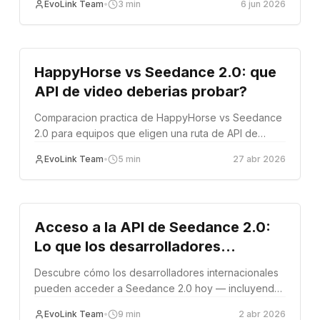
EvoLink Team
•
3
min
6 jun 2026
Comparación
HappyHorse vs Seedance 2.0: que
API de video deberias probar?
Comparacion practica de HappyHorse vs Seedance
2.0 para equipos que eligen una ruta de API de
video con IA.
EvoLink Team
•
5
min
27 abr 2026
guide
Acceso a la API de Seedance 2.0:
Lo que los desarrolladores
internacionales deben saber (2026)
Descubre cómo los desarrolladores internacionales
pueden acceder a Seedance 2.0 hoy — incluyendo
video de persona real con rostros fieles y lip-sync
EvoLink Team
•
9
min
2 abr 2026
multilingüe — qué ruta es la más fácil y cómo elegir