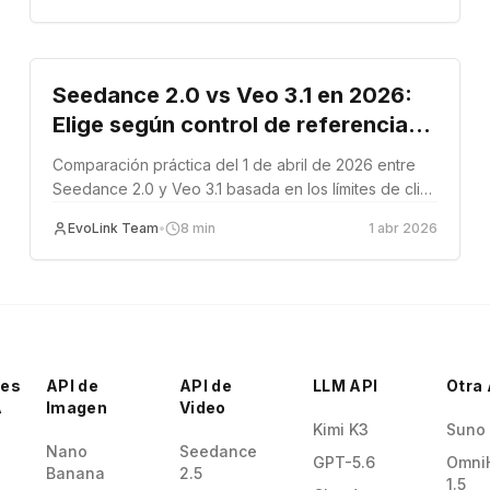
entre rutas oficiales y de socios.
Comparación
Seedance 2.0 vs Veo 3.1 en 2026:
Elige según control de referencias,
duración de clips y flujo de audio
Comparación práctica del 1 de abril de 2026 entre
Seedance 2.0 y Veo 3.1 basada en los límites de clips
documentados, controles de entrada y diferencias
EvoLink Team
•
8
min
1 abr 2026
de flujo de trabajo.
res
API de
API de
LLM API
Otra 
A
Imagen
Video
Kimi K3
Suno
Nano
Seedance
GPT-5.6
Omni
Banana
2.5
1.5