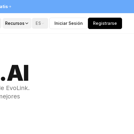
atis
Recursos
ES
Iniciar Sesión
Registrarse
.AI
de EvoLink.
mejores