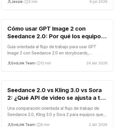
Jessie
•
2
min
6 jun 2026
guide
Cómo usar GPT Image 2 con
Seedance 2.0: Por qué los equipos
los combinan para storyboards y
Guía orientada al flujo de trabajo para usar GPT
videos cortos
Image 2 con Seedance 2.0 en storyboards,
keyframes y generación de videos cortos.
EvoLink Team
•
12
min
24 abr 2026
Comparación
Seedance 2.0 vs Kling 3.0 vs Sora
2: ¿Qué API de video se ajusta a tu
flujo de trabajo?
Una comparación orientada al flujo de trabajo de
Seedance 2.0, Kling 3.0 y Sora 2 para equipos que
deciden qué modelo de video se ajusta a su patrón
EvoLink Team
•
8
min
2 abr 2026
de producción real.