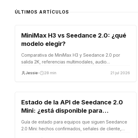
ÚLTIMOS ARTÍCULOS
Comparación
MiniMax H3 vs Seedance 2.0: ¿qué
modelo elegir?
Comparativa de MiniMax H3 y Seedance 2.0 por
salida 2K, referencias multimodales, audio
sincronizado, niveles de generación, coste y encaje
Jessie
•
28
min
21 jul 2026
en un flujo de producción.
Lanzamiento del producto
Estado de la API de Seedance 2.0
Mini: ¿está disponible para
desarrolladores?
Guía de estado para equipos que siguen Seedance
2.0 Mini: hechos confirmados, señales de cliente,
vacíos de API y preparación en EvoLink.