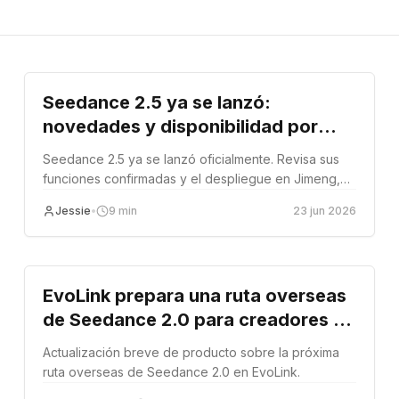
Lanzamiento del producto
Seedance 2.5 ya se lanzó:
novedades y disponibilidad por
plataforma
Seedance 2.5 ya se lanzó oficialmente. Revisa sus
funciones confirmadas y el despliegue en Jimeng,
Doubao Pro, BytePlus, Volcano Ark y EvoLink.
Jessie
•
9
min
23 jun 2026
Actualización de Producto
EvoLink prepara una ruta overseas
de Seedance 2.0 para creadores y
desarrolladores
Actualización breve de producto sobre la próxima
ruta overseas de Seedance 2.0 en EvoLink.