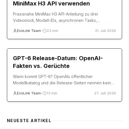
MiniMax H3 API verwenden
Praxisnahe MiniMax H3 API-Anleitung zu drei
Videomodi, Modell-IDs, asynchronen Tasks,
Referenzmedien, Codebeispielen, Fehlern und
EvoLink Team
•
23
min
31. Juli 2026
Produktion.
model-release
GPT-6 Release-Datum: OpenAI-
Fakten vs. Gerüchte
Wann kommt GPT-6? OpenAIs öffentlicher
Modellkatalog und die Release-Seiten nennen kein
Datum. Offizielle Quellen im Abgleich mit Reddit,
EvoLink Team
•
13
min
27. Juli 2026
Polymarket & Co.
NEUESTE ARTIKEL
Tutorial