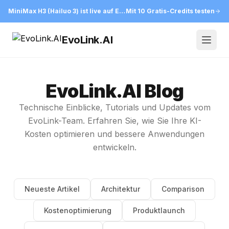
MiniMax H3 (Hailuo 3) ist live auf EvoLink
Mit 10 Gratis-Credits testen
EvoLink.AI
Open
EvoLink.AI Blog
Technische Einblicke, Tutorials und Updates vom
EvoLink-Team. Erfahren Sie, wie Sie Ihre KI-
Kosten optimieren und bessere Anwendungen
entwickeln.
Neueste Artikel
Architektur
Comparison
Kostenoptimierung
Produktlaunch