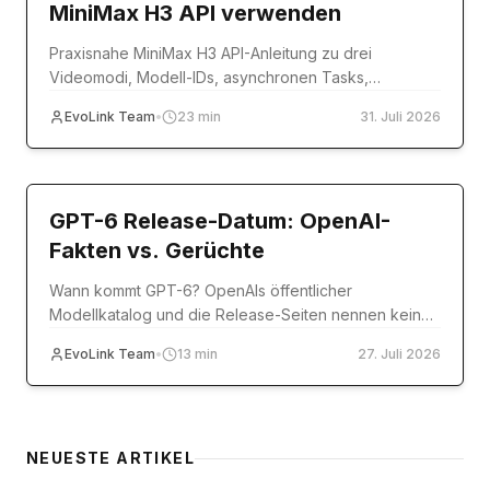
MiniMax H3 API verwenden
Praxisnahe MiniMax H3 API-Anleitung zu drei
Videomodi, Modell-IDs, asynchronen Tasks,
Referenzmedien, Codebeispielen, Fehlern und
EvoLink Team
•
23
min
31. Juli 2026
Produktion.
model-release
GPT-6 Release-Datum: OpenAI-
Fakten vs. Gerüchte
Wann kommt GPT-6? OpenAIs öffentlicher
Modellkatalog und die Release-Seiten nennen kein
Datum. Offizielle Quellen im Abgleich mit Reddit,
EvoLink Team
•
13
min
27. Juli 2026
Polymarket & Co.
NEUESTE ARTIKEL