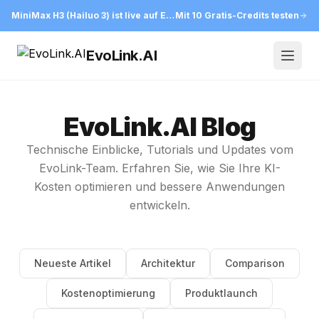
MiniMax H3 (Hailuo 3) ist live auf EvoLink
Mit 10 Gratis-Credits testen
EvoLink.AI
Open
EvoLink.AI Blog
Technische Einblicke, Tutorials und Updates vom
EvoLink-Team. Erfahren Sie, wie Sie Ihre KI-
Kosten optimieren und bessere Anwendungen
entwickeln.
Neueste Artikel
Architektur
Comparison
Kostenoptimierung
Produktlaunch