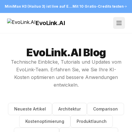
MiniMax H3 (Hailuo 3) ist live auf EvoLink
Mit 10 Gratis-Credits testen
EvoLink.AI
Open
EvoLink.AI Blog
Technische Einblicke, Tutorials und Updates vom
EvoLink-Team. Erfahren Sie, wie Sie Ihre KI-
Kosten optimieren und bessere Anwendungen
entwickeln.
Neueste Artikel
Architektur
Comparison
Kostenoptimierung
Produktlaunch