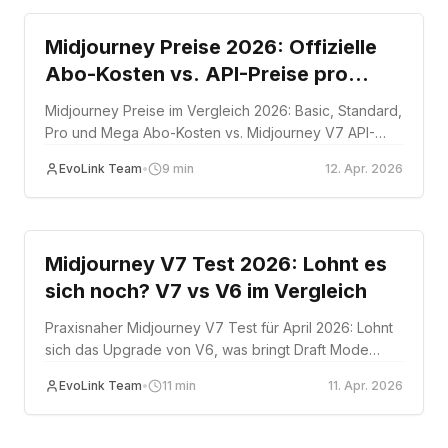
Midjourney Preise 2026: Offizielle
Abo-Kosten vs. API-Preise pro
Anfrage
Midjourney Preise im Vergleich 2026: Basic, Standard,
Pro und Mega Abo-Kosten vs. Midjourney V7 API-
Preise pro Anfrage auf EvoLink.
EvoLink Team
•
9
min
12. Apr. 2026
Review
Midjourney V7 Test 2026: Lohnt es
sich noch? V7 vs V6 im Vergleich
Praxisnaher Midjourney V7 Test für April 2026: Lohnt
sich das Upgrade von V6, was bringt Draft Mode
wirklich, und für wen ist V7 die richtige Wahl?
EvoLink Team
•
11
min
11. Apr. 2026