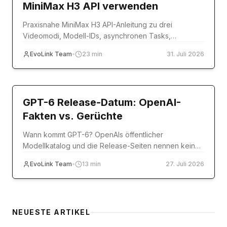
MiniMax H3 API verwenden
Praxisnahe MiniMax H3 API-Anleitung zu drei
Videomodi, Modell-IDs, asynchronen Tasks,
Referenzmedien, Codebeispielen, Fehlern und
EvoLink Team
•
23
min
31. Juli 2026
Produktion.
model-release
GPT-6 Release-Datum: OpenAI-
Fakten vs. Gerüchte
Wann kommt GPT-6? OpenAIs öffentlicher
Modellkatalog und die Release-Seiten nennen kein
Datum. Offizielle Quellen im Abgleich mit Reddit,
EvoLink Team
•
13
min
27. Juli 2026
Polymarket & Co.
NEUESTE ARTIKEL
pricing